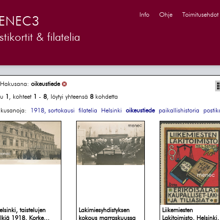
Info
Ohje
Toimitusehdot
ENEC3
tikortit & filatelia
Hakusana:
oikeustiede
vu
1
, kohteet
1
-
8
, löytyi yhteensä
8
kohdetta
kusanoja:
1918, sortokausi
filatelia
Helsinki
oikeustiede
paikallishistoria
postiko
lsinki, taistelujen
Lakimiesyhdistyksen
Liikemiesten
älkiä 1918, Korke...
kokous marraskuussa
Lakitoimisto, Helsinki,