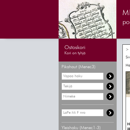
M
pos
Ostoskori
> 
Kori on tyhjä
Si
Ha
Pikahaut (Menec3)
He
Yleishaku (Menec1-3)
j