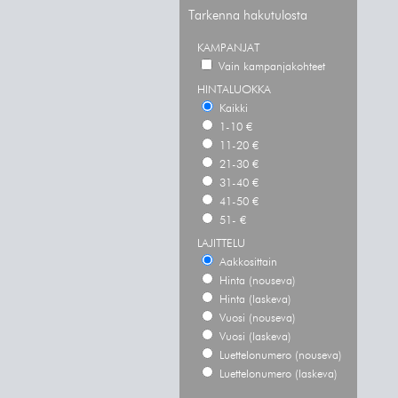
Tarkenna hakutulosta
KAMPANJAT
Vain kampanjakohteet
HINTALUOKKA
Kaikki
1-10 €
11-20 €
21-30 €
31-40 €
41-50 €
51- €
LAJITTELU
Aakkosittain
Hinta (nouseva)
Hinta (laskeva)
Vuosi (nouseva)
Vuosi (laskeva)
Luettelonumero (nouseva)
Luettelonumero (laskeva)