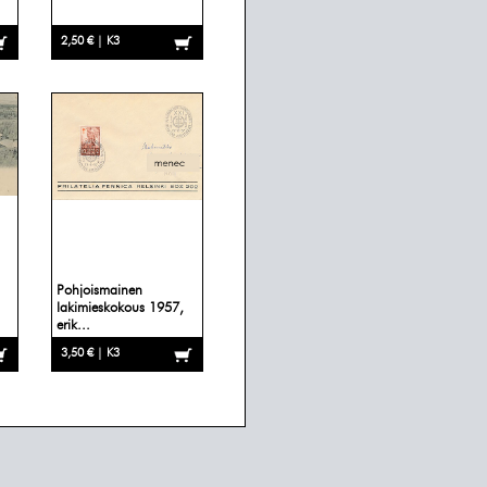
2,50 € | K3
Pohjoismainen
lakimieskokous 1957,
erik...
3,50 € | K3