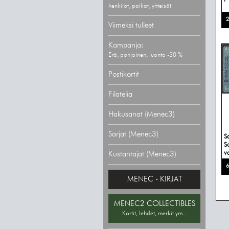
henkilöt, paikat, yhteisöt
2
Viimeksi tulleet
Kampanja:
Erä, pohjoinen, luonto -30 %
Postikortit
Filatelia
Hakusanat (Menec3)
Sarjat (Menec3)
S
S
v
Kustantajat (Menec3)
6
MENEC - KIRJAT
MENEC2 COLLECTIBLES
Kortit, lehdet, merkit ym...