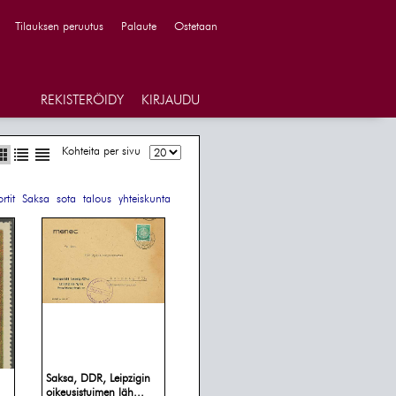
Tilauksen peruutus
Palaute
Ostetaan
REKISTERÖIDY
KIRJAUDU
Kohteita per sivu
rtit
Saksa
sota
talous
yhteiskunta
Saksa, DDR, Leipzigin
oikeusistuimen läh...