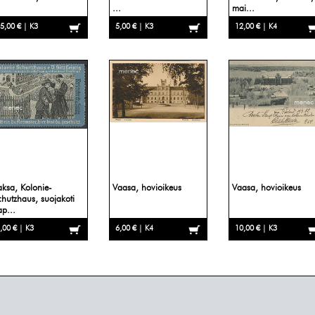
...
mai...
5,00 € | K3
5,00 € | K3
12,00 € | K4
aksa, Kolonie-
Vaasa, hovioikeus
Vaasa, hovioikeus
chutzhaus, suojakoti
ap...
,00 € | K3
6,00 € | K4
10,00 € | K3