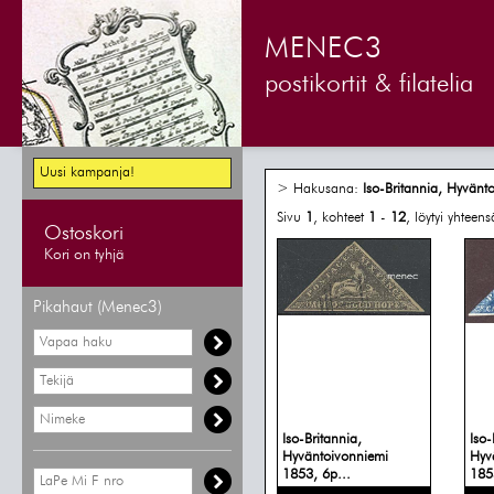
MENEC3
postikortit & filatelia
Uusi kampanja!
> Hakusana:
Iso-Britannia, Hyvänt
Sivu
1
, kohteet
1
-
12
, löytyi yhteen
Ostoskori
Kori on tyhjä
Pikahaut (Menec3)
Iso-Britannia,
Iso-
Hyväntoivonniemi
Hyv
1853, 6p...
185