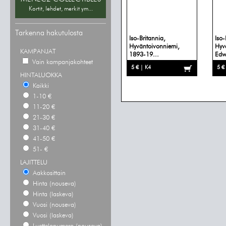
Kortit, lehdet, merkit ym...
Tarkenna hakutulosta
Iso-Britannia,
Iso-
Hyväntoivonniemi,
Hyv
KAMPANJAT
1893-19...
Edw
Vain kampanjakohteet
5 € | K4
5 €
HINTALUOKKA
Kaikki
1-10 €
11-20 €
21-30 €
31-40 €
41-50 €
51- €
LAJITTELU
Aakkosittain
Hinta (nouseva)
Hinta (laskeva)
Vuosi (nouseva)
Vuosi (laskeva)