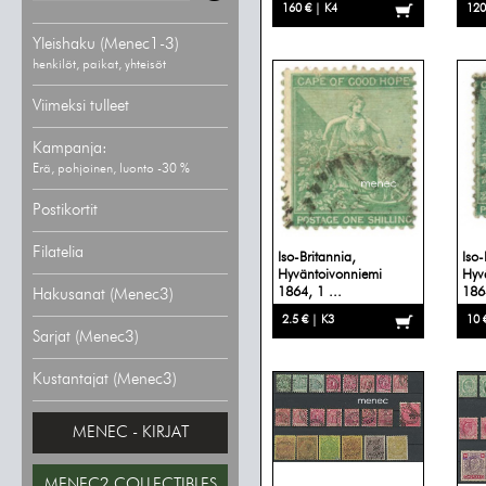
160 € | K4
120
Yleishaku (Menec1-3)
henkilöt, paikat, yhteisöt
Viimeksi tulleet
Kampanja:
Erä, pohjoinen, luonto -30 %
Postikortit
Filatelia
Iso-Britannia,
Iso-
Hyväntoivonniemi
Hyv
1864, 1 ...
1864
Hakusanat (Menec3)
2.5 € | K3
10 
Sarjat (Menec3)
Kustantajat (Menec3)
MENEC - KIRJAT
MENEC2 COLLECTIBLES