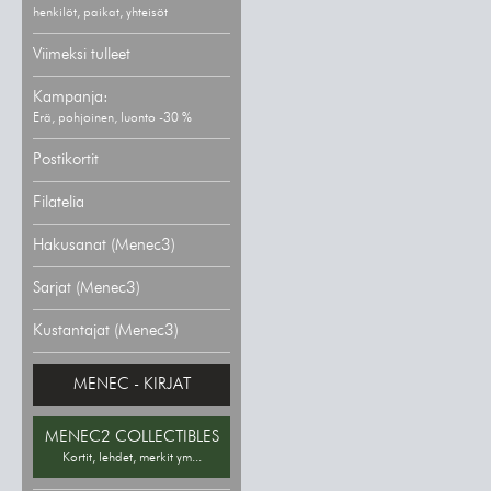
henkilöt, paikat, yhteisöt
Viimeksi tulleet
Kampanja:
Erä, pohjoinen, luonto -30 %
Postikortit
Filatelia
Hakusanat (Menec3)
Sarjat (Menec3)
Kustantajat (Menec3)
MENEC - KIRJAT
MENEC2 COLLECTIBLES
Kortit, lehdet, merkit ym...