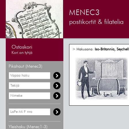
MENEC3
postikortit & filatelia
Ostoskori
> Hakusana:
Iso-Britannia, Seychell
Kori on tyhjä
Pikahaut (Menec3)
Yleishaku (Menec1-3)