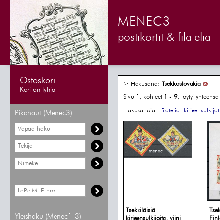
MENEC3
postikortit & filatelia
Ostoskori
> Hakusana:
Tsekkoslovakia
Kori on tyhjä
Sivu
1
, kohteet
1
-
9
, löytyi yhteens
Hakusanoja:
filatelia
kirjeensulkijat
Pikahaut (Menec3)
Tsekkiläisiä
Tse
Yleishaku (Menec1-3)
kirjeensulkijoita, viini
Finl