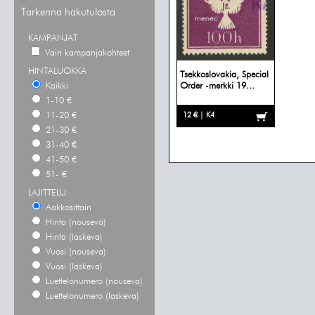
Tarkenna hakutulosta
KAMPANJAT
Vain kampanjakohteet
HINTALUOKKA
Tsekkoslovakia, Special
Kaikki
Order -merkki 19...
1-10 €
11-20 €
12 € | K4
21-30 €
31-40 €
41-50 €
51- €
LAJITTELU
Aakkosittain
Hinta (nouseva)
Hinta (laskeva)
Vuosi (nouseva)
Vuosi (laskeva)
Luettelonumero (nouseva)
Luettelonumero (laskeva)