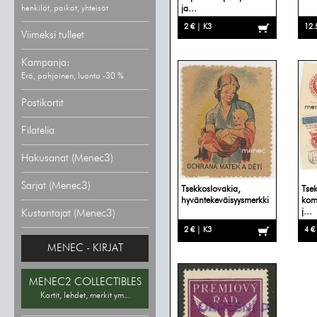
henkilöt, paikat, yhteisöt
ja...
2 € | K3
12.
Viimeksi tulleet
Kampanja:
Erä, pohjoinen, luonto -30 %
Postikortit
Filatelia
Hakusanat (Menec3)
Sarjat (Menec3)
Tsekkoslovakia,
Tse
hyväntekeväisyysmerkki
komm
j...
Kustantajat (Menec3)
2 € | K3
4 €
MENEC - KIRJAT
MENEC2 COLLECTIBLES
Kortit, lehdet, merkit ym...