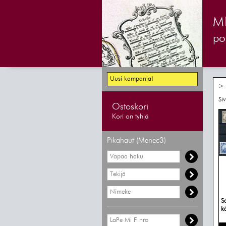
M
pos
Uusi kampanja!
> 
Si
Ostoskori
Kori on tyhjä
Pikahaut (Menec3)
S
k