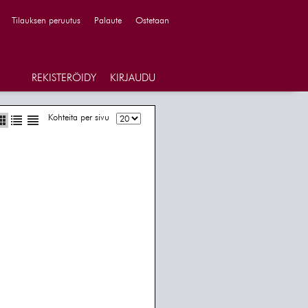
Tilauksen peruutus
Palaute
Ostetaan
REKISTERÖIDY
KIRJAUDU
Kohteita per sivu