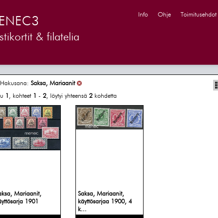
Info
Ohje
Toimitusehdot
ENEC3
tikortit & filatelia
Hakusana:
Saksa, Mariaanit
vu
1
, kohteet
1
-
2
, löytyi yhteensä
2
kohdetta
aksa, Mariaanit,
Saksa, Mariaanit,
äyttösarja 1901
käyttösarjaa 1900, 4
k...