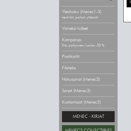
1
Yleishaku (Menec1-3)
henkilöt, paikat, yhteisöt
Viimeksi tulleet
Kampanja:
Erä, pohjoinen, luonto -30 %
Postikortit
Filatelia
Hakusanat (Menec3)
Sarjat (Menec3)
Kustantajat (Menec3)
MENEC - KIRJAT
MENEC2 COLLECTIBLES