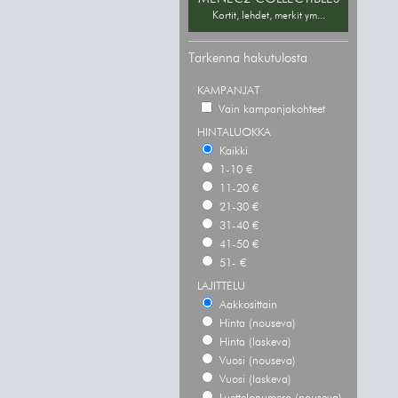
Kortit, lehdet, merkit ym...
Tarkenna hakutulosta
KAMPANJAT
Vain kampanjakohteet
HINTALUOKKA
Kaikki
1-10 €
11-20 €
21-30 €
31-40 €
41-50 €
51- €
LAJITTELU
Aakkosittain
Hinta (nouseva)
Hinta (laskeva)
Vuosi (nouseva)
Vuosi (laskeva)