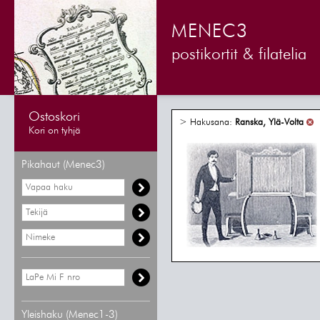
MENEC3
postikortit & filatelia
Ostoskori
> Hakusana:
Ranska, Ylä-Volta
Kori on tyhjä
Pikahaut (Menec3)
Yleishaku (Menec1-3)