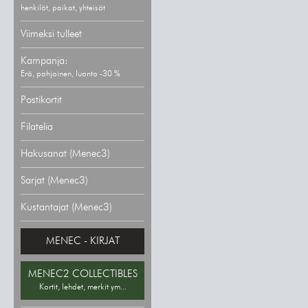
henkilöt, paikat, yhteisöt
Viimeksi tulleet
Kampanja:
Erä, pohjoinen, luonto -30 %
Postikortit
Filatelia
Hakusanat (Menec3)
Sarjat (Menec3)
Kustantajat (Menec3)
MENEC - KIRJAT
MENEC2 COLLECTIBLES
Kortit, lehdet, merkit ym...