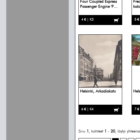
Four Coupled Express
Fre
Passenger Engine 'P...
kaks
4 € | K3
5 €
Helsinki, Arkadiakatu
Hel
6 € | K4
7 €
Sivu
1
, kohteet
1
-
20
, löytyi yhteen