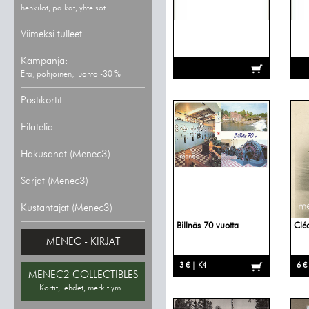
henkilöt, paikat, yhteisöt
Viimeksi tulleet
Kampanja:
Erä, pohjoinen, luonto -30 %
Postikortit
Filatelia
Hakusanat (Menec3)
Sarjat (Menec3)
Kustantajat (Menec3)
Billnäs 70 vuotta
Clé
MENEC - KIRJAT
3 € | K4
6 €
MENEC2 COLLECTIBLES
Kortit, lehdet, merkit ym...