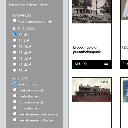
Tarkenna hakutulosta
KAMPANJAT
Vain kampanjakohteet
HINTALUOKKA
Kaikki
1-10 €
11-20 €
Espoo, Tapiolan
FDC
puutarhakaupunki
21-30 €
31-40 €
12 € | K4
14 
41-50 €
51- €
LAJITTELU
Aakkosittain
Hinta (nouseva)
Hinta (laskeva)
Vuosi (nouseva)
Vuosi (laskeva)
Luettelonumero (nouseva)
Luettelonumero (laskeva)