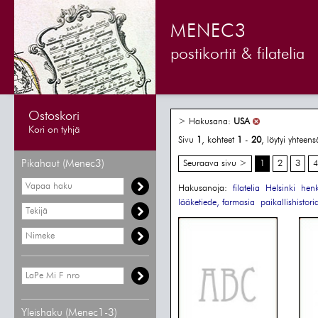
MENEC3
postikortit & filatelia
Ostoskori
> Hakusana:
USA
Kori on tyhjä
Sivu
1
, kohteet
1
-
20
, löytyi yhteen
Pikahaut (Menec3)
Seuraava sivu >
1
2
3
4
Hakusanoja:
filatelia
Helsinki
henk
lääketiede, farmasia
paikallishistori
Yleishaku (Menec1-3)