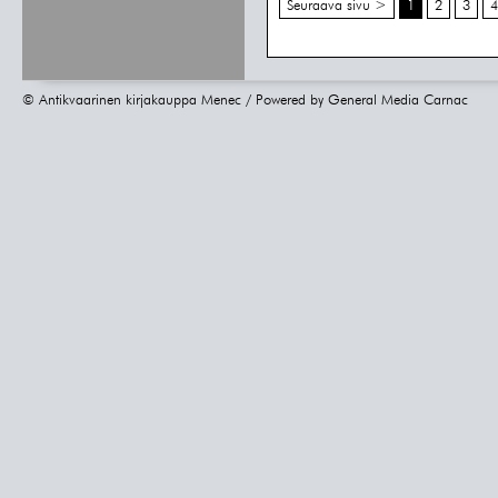
Seuraava sivu >
1
2
3
4
© Antikvaarinen kirjakauppa Menec / Powered by
General Media Carnac