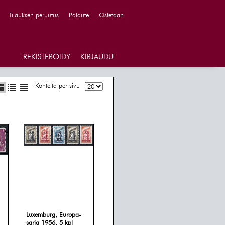
Tilauksen peruutus
Palaute
Ostetaan
REKISTERÖIDY
KIRJAUDU
Kohteita per sivu
Luxemburg, Europa-
sarja 1956, 5 kpl