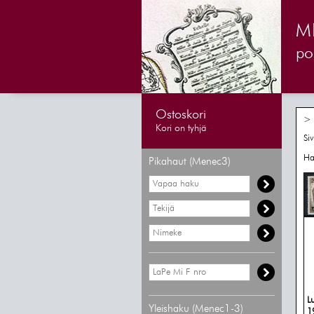
M
pos
Ostoskori
> 
Kori on tyhjä
Si
Ha
Pikahaut (Menec3)
L
Yleishaku (Menec1-3)
1