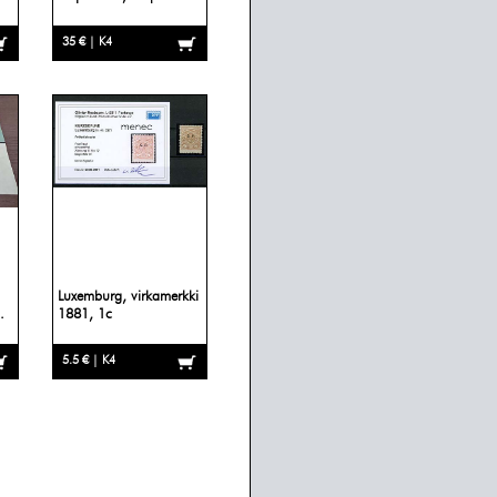
35 € | K4
Luxemburg, virkamerkki
.
1881, 1c
5.5 € | K4