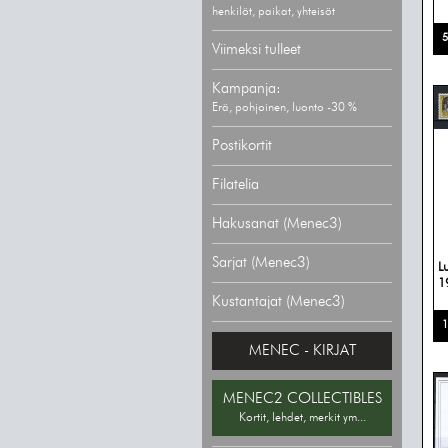
henkilöt, paikat, yhteisöt
5
Viimeksi tulleet
Kampanja:
Erä, pohjoinen, luonto -30 %
Postikortit
Filatelia
Hakusanat (Menec3)
Sarjat (Menec3)
L
1
Kustantajat (Menec3)
1
MENEC - KIRJAT
MENEC2 COLLECTIBLES
Kortit, lehdet, merkit ym...