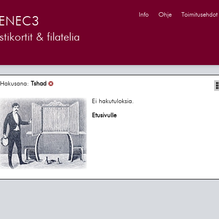
Info
Ohje
Toimitusehdot
ENEC3
tikortit & filatelia
Hakusana:
Tshad
Ei hakutuloksia.
Etusivulle