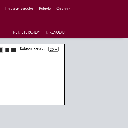
Tilauksen peruutus
Palaute
Ostetaan
REKISTERÖIDY
KIRJAUDU
Kohteita per sivu