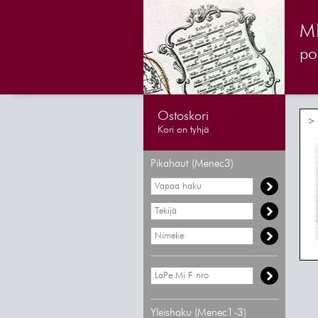
M
pos
Ostoskori
> 
Kori on tyhjä
Pikahaut (Menec3)
Yleishaku (Menec1-3)