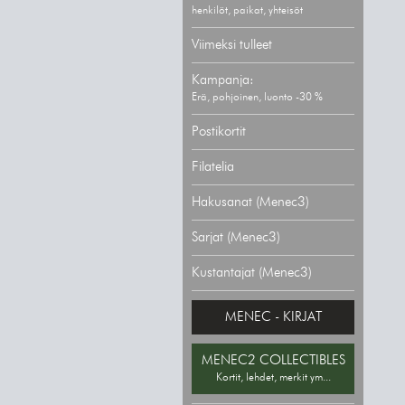
henkilöt, paikat, yhteisöt
Viimeksi tulleet
Kampanja:
Erä, pohjoinen, luonto -30 %
Postikortit
Filatelia
Hakusanat (Menec3)
Sarjat (Menec3)
Kustantajat (Menec3)
MENEC - KIRJAT
MENEC2 COLLECTIBLES
Kortit, lehdet, merkit ym...