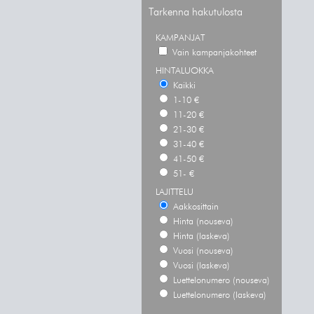
Tarkenna hakutulosta
KAMPANJAT
Vain kampanjakohteet
HINTALUOKKA
Kaikki
1-10 €
11-20 €
21-30 €
31-40 €
41-50 €
51- €
LAJITTELU
Aakkosittain
Hinta (nouseva)
Hinta (laskeva)
Vuosi (nouseva)
Vuosi (laskeva)
Luettelonumero (nouseva)
Luettelonumero (laskeva)