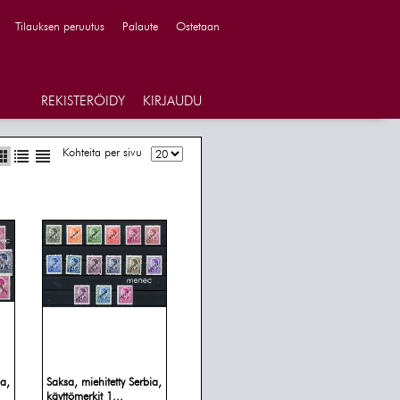
Tilauksen peruutus
Palaute
Ostetaan
REKISTERÖIDY
KIRJAUDU
Kohteita per sivu
ia,
Saksa, miehitetty Serbia,
käyttömerkit 1...