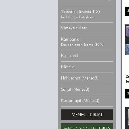
2
Yleishaku (Menec1-3)
henkilöt, paikat, yhteisöt
Viimeksi tulleet
Kampanja:
Erä, pohjoinen, luonto -30 %
Postikortit
Filatelia
S
Hakusanat (Menec3)
l
Sarjat (Menec3)
2
Kustantajat (Menec3)
MENEC - KIRJAT
MENEC2 COLLECTIBLES