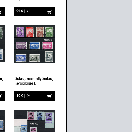
22 € | K4
ia,
Saksa, miehitetty Serbia,
serbialaisia l...
10 € | K4