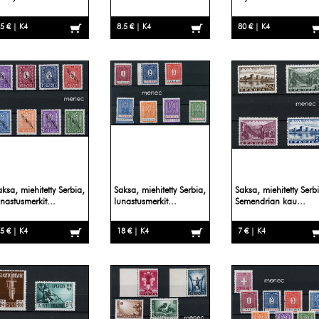
5 € | K4
8.5 € | K4
80 € | K4
aksa, miehitetty Serbia,
Saksa, miehitetty Serbia,
Saksa, miehitetty Serb
unastusmerkit...
lunastusmerkit...
Semendrian kau...
5 € | K4
18 € | K4
7 € | K4