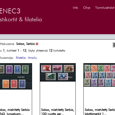
Info
Ohje
Toimitusehdot
ENEC3
tikortit & filatelia
Hakusana:
Saksa, Serbia
vu
1
, kohteet
1
-
12
, löytyi yhteensä
12
kohdetta
kusanoja:
filatelia
ilmailu
aksa, miehitetty Serbia
Saksa, miehitetty Serbia,
Saksa, miehitetty Serb
943, lunastusm...
100 vuotta ser...
käyttömerkit 1...