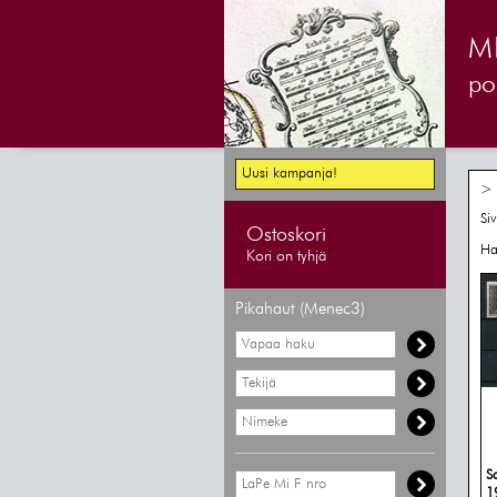
M
pos
Uusi kampanja!
> 
Si
Ostoskori
Ha
Kori on tyhjä
Pikahaut (Menec3)
S
1