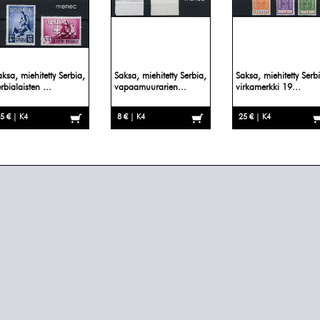
aksa, miehitetty Serbia,
Saksa, miehitetty Serbia,
Saksa, miehitetty Serb
rbialaisten ...
vapaamuurarien...
virkamerkki 19...
5 € | K4
8 € | K4
25 € | K4