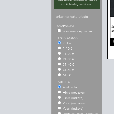
Kortit, lehdet, merkit ym...
Tarkenna hakutulosta
KAMPANJAT
S
se
Vain kampanjakohteet
HINTALUOKKA
1
Kaikki
1-10 €
11-20 €
21-30 €
31-40 €
41-50 €
51- €
LAJITTELU
Aakkosittain
Hinta (nouseva)
Hinta (laskeva)
Vuosi (nouseva)
Vuosi (laskeva)