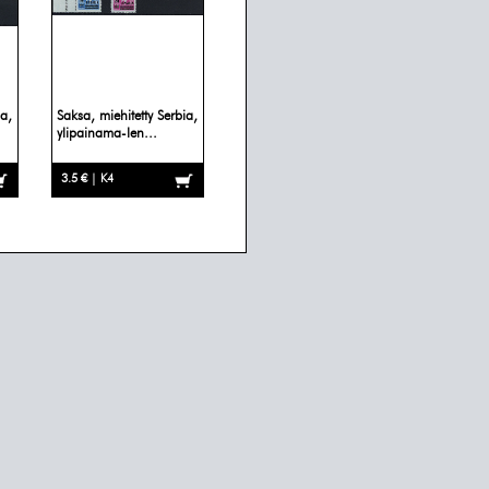
ia,
Saksa, miehitetty Serbia,
ylipainama-len...
3.5 € | K4