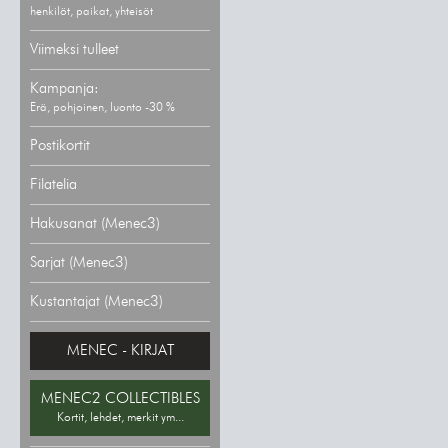
henkilöt, paikat, yhteisöt
Viimeksi tulleet
Kampanja:
Erä, pohjoinen, luonto -30 %
Postikortit
Filatelia
Hakusanat (Menec3)
Sarjat (Menec3)
Kustantajat (Menec3)
MENEC - KIRJAT
MENEC2 COLLECTIBLES
Kortit, lehdet, merkit ym...