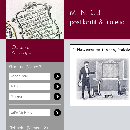
MENEC3
postikortit & filatelia
Ostoskori
> Hakusana:
Iso-Britannia, Neitsyts
Kori on tyhjä
Pikahaut (Menec3)
Yleishaku (Menec1-3)