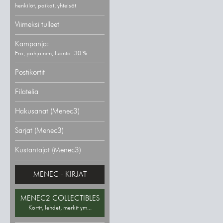
henkilöt, paikat, yhteisöt
Viimeksi tulleet
Kampanja:
Erä, pohjoinen, luonto -30 %
Postikortit
Filatelia
Hakusanat (Menec3)
Sarjat (Menec3)
Kustantajat (Menec3)
MENEC - KIRJAT
MENEC2 COLLECTIBLES
Kortit, lehdet, merkit ym...