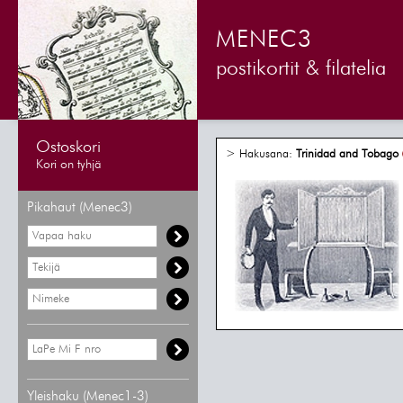
MENEC3
postikortit & filatelia
Ostoskori
> Hakusana:
Trinidad and Tobago
Kori on tyhjä
Pikahaut (Menec3)
Yleishaku (Menec1-3)