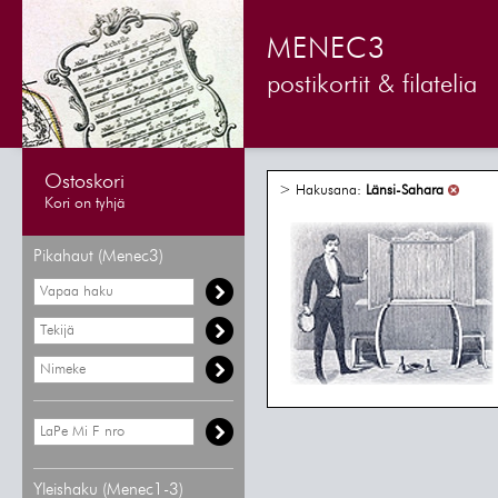
MENEC3
postikortit & filatelia
Ostoskori
> Hakusana:
Länsi-Sahara
Kori on tyhjä
Pikahaut (Menec3)
Yleishaku (Menec1-3)