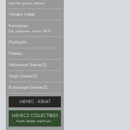
henkilöt, paikat, yhteisöt
Viimeksi tulleet
Kampanja:
Erä, pohjoinen, luonto -30 %
Postikortit
Filatelia
Hakusanat (Menec3)
Sarjat (Menec3)
Kustantajat (Menec3)
MENEC - KIRJAT
MENEC2 COLLECTIBLES
Kortit, lehdet, merkit ym...