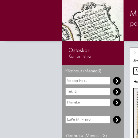
M
pos
Ostoskori
> 
Kori on tyhjä
Si
Pikahaut (Menec3)
S
Ha
Yleishaku (Menec1-3)