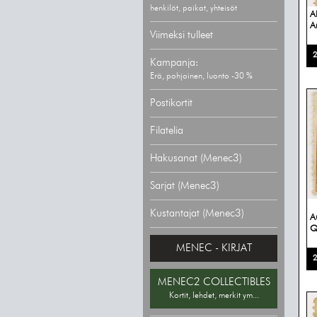
henkilöt, paikat, yhteisöt
A
A
Viimeksi tulleet
2
Kampanja:
Erä, pohjoinen, luonto -30 %
Postikortit
Filatelia
Hakusanat (Menec3)
Sarjat (Menec3)
Kustantajat (Menec3)
A
Q
MENEC - KIRJAT
2
MENEC2 COLLECTIBLES
Kortit, lehdet, merkit ym...