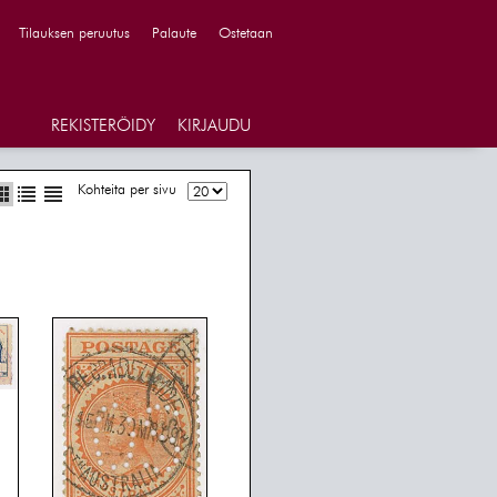
Tilauksen peruutus
Palaute
Ostetaan
REKISTERÖIDY
KIRJAUDU
Kohteita per sivu