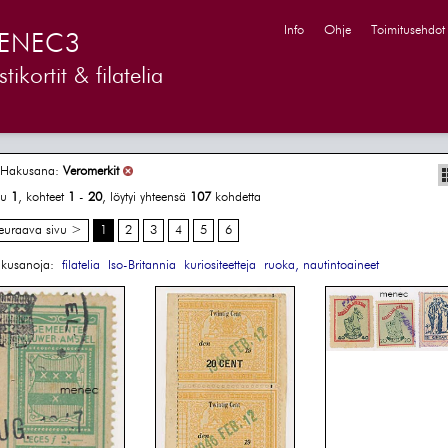
Info
Ohje
Toimitusehdot
ENEC3
tikortit & filatelia
Hakusana:
Veromerkit
vu
1
, kohteet
1
-
20
, löytyi yhteensä
107
kohdetta
euraava sivu >
1
2
3
4
5
6
kusanoja:
filatelia
Iso-Britannia
kuriositeetteja
ruoka, nautintoaineet