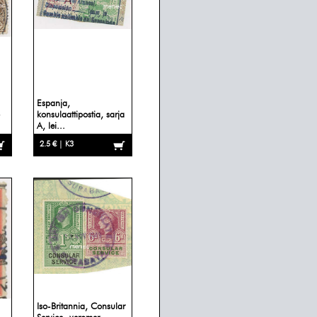
Espanja,
konsulaattipostia, sarja
A, lei...
2.5 € | K3
Iso-Britannia, Consular