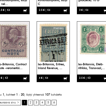
onsulaattipostia, sarja
konsulaattipostia, sarja
(plakzecel) 10 G
 nel...
C
.5 € | K4
2.5 € | K4
3 € | K4
so-Britannia, Contract
Iso-Britannia, Eritrea,
Iso-Britannia, Etelä-
ote -veromerkki...
Inland Revenue, ...
Afrikka, Transvaal,...
 € | K3
4 € | K4
2.5 € | K3
vu
1
, kohteet
1
-
20
, löytyi yhteensä
107
kohdetta
euraava sivu >
1
2
3
4
5
6