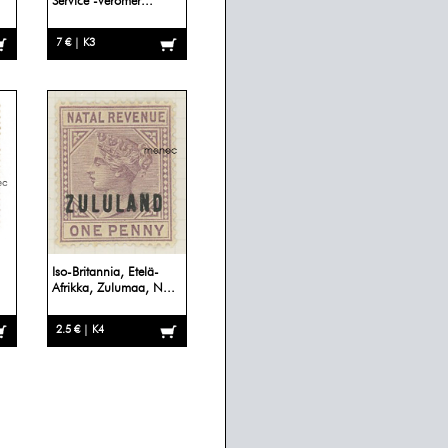
Service -veromer...
7 € | K3
Iso-Britannia, Etelä-
Afrikka, Zulumaa, N...
2.5 € | K4