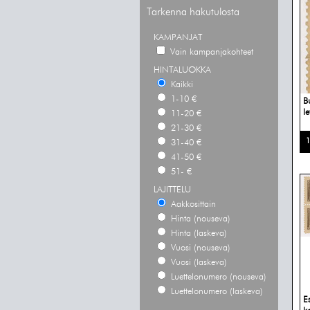
Tarkenna hakutulosta
KAMPANJAT
Vain kampanjakohteet
HINTALUOKKA
Kaikki
1-10 €
B
l
11-20 €
21-30 €
1
31-40 €
41-50 €
51- €
LAJITTELU
Aakkosittain
Hinta (nouseva)
Hinta (laskeva)
Vuosi (nouseva)
Vuosi (laskeva)
Luettelonumero (nouseva)
Luettelonumero (laskeva)
E