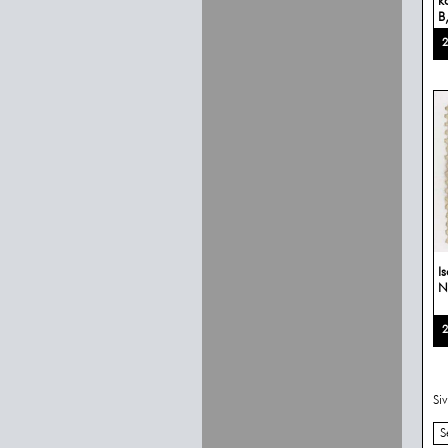
k
B,
2
I
N
2
Si
S