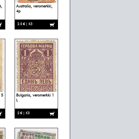
ä,
Australia, veromerkki,
4p
2.5 € | K3
 5
Bulgaria, veromerkki 1
L
2 € | K3