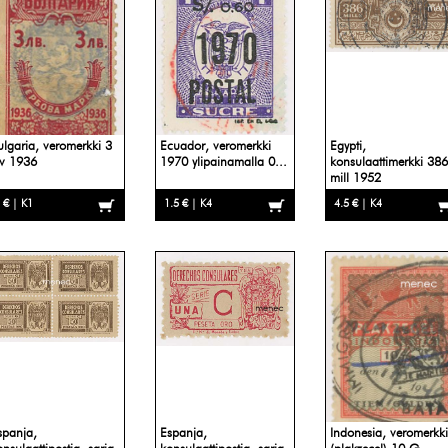
ulgaria, veromerkki 3
Ecuador, veromerkki
Egypti,
ev 1936
1970 ylipainamalla 0...
konsulaattimerkki 386
mill 1952
 € | K1
1.5 € | K4
4.5 € | K4
spanja,
Espanja,
Indonesia, veromerkki