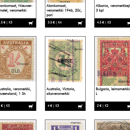
lankomaat, Nieuwer-
Alankomaat,
Albania, veromerkkej
mstel, veromerkki
veromerkki 1946, 20c,
3 kpl
pari
.5 € | K3
3.5 € | K4
4.5 € | K3
ustralia, veromerkki,
Australia, Victoria,
Bulgaria, leimamerkki
ueensland, 1 Sh
sikaveromerkki
L
 € | K3
4 € | K3
2 € | K2