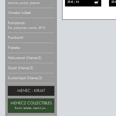
35 € | K4
20 
henkilöt, paikat, yhteisöt
Viimeksi tulleet
Kampanja:
Erä, pohjoinen, luonto -30 %
Postikortit
Filatelia
Hakusanat (Menec3)
Sarjat (Menec3)
Kustantajat (Menec3)
MENEC - KIRJAT
MENEC2 COLLECTIBLES
Kortit, lehdet, merkit ym...