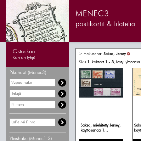
MENEC3
postikortit & filatelia
Ostoskori
> Hakusana:
Saksa, Jersey
Kori on tyhjä
Sivu
1
, kohteet
1
-
3
, löytyi yhteens
Pikahaut (Menec3)
Saksa, miehitetty Jersey,
Saks
käyttösarjaa 1...
käyt
Yleishaku (Menec1-3)