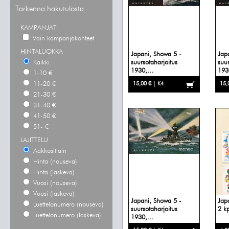
Tarkenna hakutulosta
KAMPANJAT
Vain kampanjakohteet
HINTALUOKKA
Japani, Showa 5 -
Jap
Kaikki
suursotaharjoitus
suur
1930,...
1930
1-10 €
11-20 €
15,00 € | K4
15,
21-30 €
31-40 €
41-50 €
51- €
LAJITTELU
Aakkosittain
Hinta (nouseva)
Hinta (laskeva)
Vuosi (nouseva)
Vuosi (laskeva)
Japani, Showa 5 -
Japa
Luettelonumero (nouseva)
suursotaharjoitus
2 k
Luettelonumero (laskeva)
1930,...