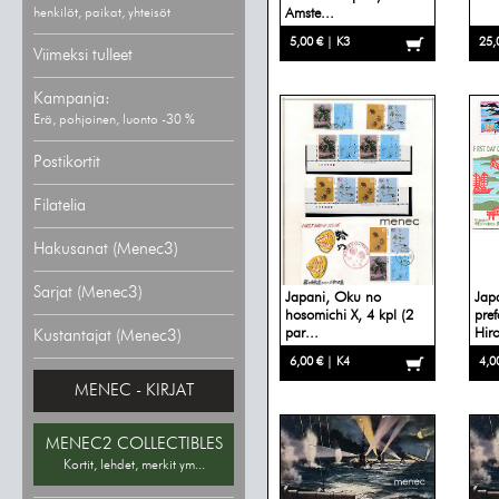
henkilöt, paikat, yhteisöt
Amste...
5,00 € | K3
25,
Viimeksi tulleet
Kampanja:
Erä, pohjoinen, luonto -30 %
Postikortit
Filatelia
Hakusanat (Menec3)
Sarjat (Menec3)
Japani, Oku no
Jap
hosomichi X, 4 kpl (2
pref
par...
Hir
Kustantajat (Menec3)
6,00 € | K4
4,0
MENEC - KIRJAT
MENEC2 COLLECTIBLES
Kortit, lehdet, merkit ym...