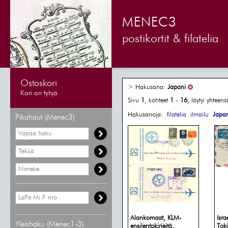
MENEC3
postikortit & filatelia
Ostoskori
> Hakusana:
Japani
Kori on tyhjä
Sivu
1
, kohteet
1
-
16
, löytyi yhteen
Hakusanoja:
filatelia
ilmailu
Japan
Pikahaut (Menec3)
Alankomaat, KLM-
Isra
Yleishaku (Menec1-3)
ensilentokirjeitä,
Toki