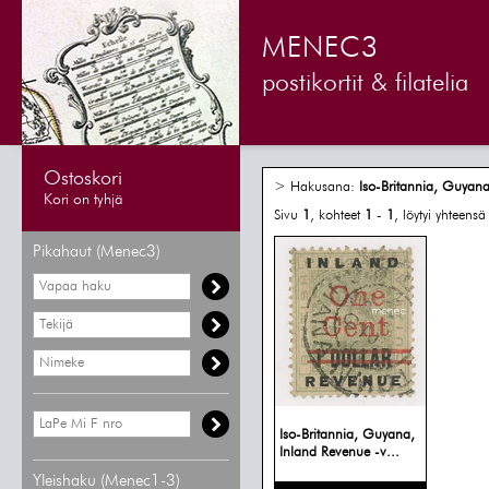
MENEC3
postikortit & filatelia
Ostoskori
> Hakusana:
Iso-Britannia, Guyan
Kori on tyhjä
Sivu
1
, kohteet
1
-
1
, löytyi yhteens
Pikahaut (Menec3)
Iso-Britannia, Guyana,
Inland Revenue -v...
Yleishaku (Menec1-3)