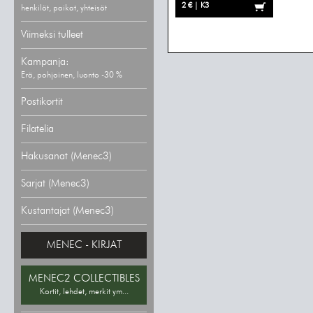
2 € | K3
henkilöt, paikat, yhteisöt
Viimeksi tulleet
Kampanja:
Erä, pohjoinen, luonto -30 %
Postikortit
Filatelia
Hakusanat (Menec3)
Sarjat (Menec3)
Kustantajat (Menec3)
MENEC - KIRJAT
MENEC2 COLLECTIBLES
Kortit, lehdet, merkit ym...