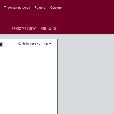
Tilauksen peruutus
Palaute
Ostetaan
REKISTERÖIDY
KIRJAUDU
Kohteita per sivu