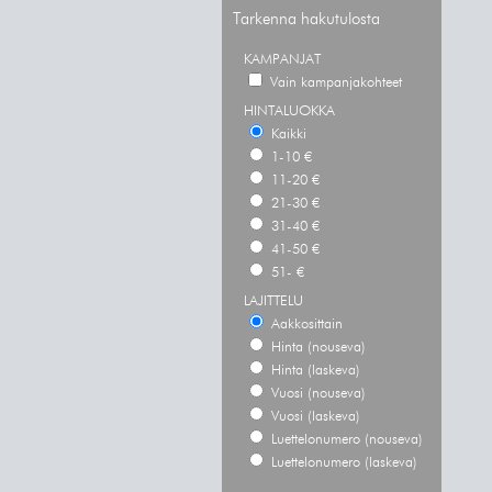
Tarkenna hakutulosta
KAMPANJAT
Vain kampanjakohteet
HINTALUOKKA
Kaikki
1-10 €
11-20 €
21-30 €
31-40 €
41-50 €
51- €
LAJITTELU
Aakkosittain
Hinta (nouseva)
Hinta (laskeva)
Vuosi (nouseva)
Vuosi (laskeva)
Luettelonumero (nouseva)
Luettelonumero (laskeva)