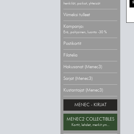
5
henkilöt, paikat, yhteisöt
Viimeksi tulleet
Kampanja:
Erä, pohjoinen, luonto -30 %
Postikortit
Filatelia
Hakusanat (Menec3)
Sarjat (Menec3)
Kustantajat (Menec3)
MENEC - KIRJAT
MENEC2 COLLECTIBLES
Kortit, lehdet, merkit ym...