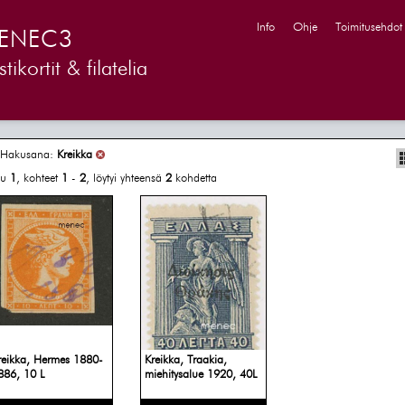
Info
Ohje
Toimitusehdot
ENEC3
tikortit & filatelia
Hakusana:
Kreikka
vu
1
, kohteet
1
-
2
, löytyi yhteensä
2
kohdetta
reikka, Hermes 1880-
Kreikka, Traakia,
886, 10 L
miehitysalue 1920, 40L