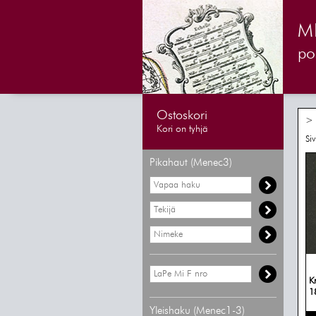
M
pos
Ostoskori
> 
Kori on tyhjä
Si
Pikahaut (Menec3)
K
1
Yleishaku (Menec1-3)