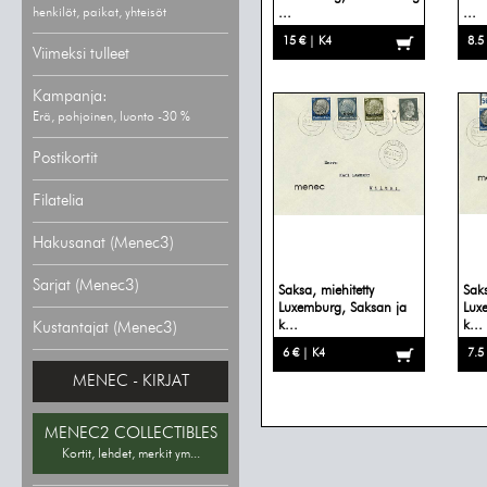
henkilöt, paikat, yhteisöt
...
...
15 € | K4
8.5
Viimeksi tulleet
Kampanja:
Erä, pohjoinen, luonto -30 %
Postikortit
Filatelia
Hakusanat (Menec3)
Sarjat (Menec3)
Saksa, miehitetty
Saks
Luxemburg, Saksan ja
Lux
k...
k...
Kustantajat (Menec3)
6 € | K4
7.5
MENEC - KIRJAT
MENEC2 COLLECTIBLES
Kortit, lehdet, merkit ym...