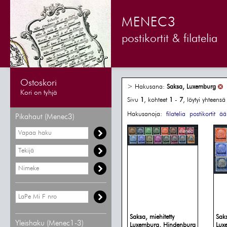
MENEC3
postikortit & filatelia
Ostoskori
> Hakusana:
Saksa, Luxemburg
Kori on tyhjä
Sivu
1
, kohteet
1
-
7
, löytyi yhteens
Hakusanoja:
filatelia
postikortit
äär
Pikahaut (Menec3)
Saksa, miehitetty
Saks
Yleishaku (Menec1-3)
Luxemburg, Hindenburg
Lux