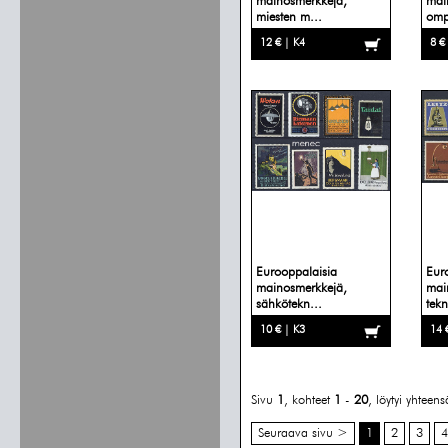
mainosmerkkejä,
mai
miesten m...
omp
12 € | K4
8 €
Eurooppalaisia
Eur
mainosmerkkejä,
mai
sähkötekn...
tekn
10 € | K3
14 
Sivu
1
, kohteet
1
-
20
, löytyi yhteen
Seuraava sivu >
1
2
3
4