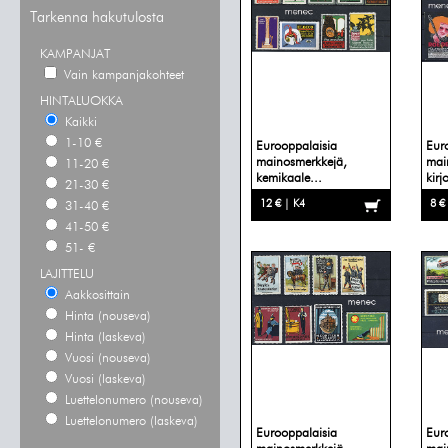
Tarkenna hakutulosta
KAMPANJAT
Vain kampanjakohteet
HINTALUOKKA
Kaikki
1-10 €
Eurooppalaisia
Eur
mainosmerkkejä,
mai
11-20 €
kemikaale...
kirj
21-30 €
12 € | K4
8 €
31-40 €
41-50 €
51- €
LAJITTELU
Aakkosittain
Hinta (nouseva)
Hinta (laskeva)
Vuosi (nouseva)
Vuosi (laskeva)
Luettelonumero (nouseva)
Luettelonumero (laskeva)
Eurooppalaisia
Eur