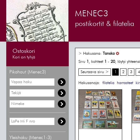
MENEC3
postikortit & filatelia
Ostoskori
> Hakusana:
Tanska
Kori on tyhjä
Sivu
1
, kohteet
1
-
20
, löytyi yhteen
Pikahaut (Menec3)
Seuraava sivu >
1
2
3
4
Hakusanoja:
filatelia
harrasteet
ki
Yleishaku (Menec1-3)