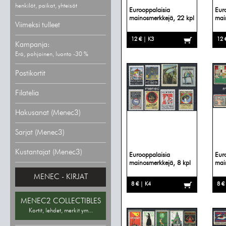
henkilöt, paikat, yhteisöt
Eurooppalaisia
Eur
mainosmerkkejä, 22 kpl
mai
Viimeksi tulleet
12 € | K3
12 
Kampanja:
Erä, pohjoinen, luonto -30 %
Postikortit
Filatelia
Hakusanat (Menec3)
Sarjat (Menec3)
Kustantajat (Menec3)
Eurooppalaisia
Eur
mainosmerkkejä, 8 kpl
mai
MENEC - KIRJAT
8 € | K4
8 €
MENEC2 COLLECTIBLES
Kortit, lehdet, merkit ym...