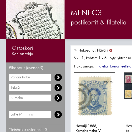
MENEC3
postikortit & filatelia
Ostoskori
> Hakusana:
Havaiji
Kori on tyhjä
Sivu
1
, kohteet
1
-
6
, löytyi yhteens
Hakusanoja:
filatelia
kuriositeetteja
Pikahaut (Menec3)
Havaiji 1866,
Hav
Yleishaku (Menec1-3)
Kamehameha V
kpl