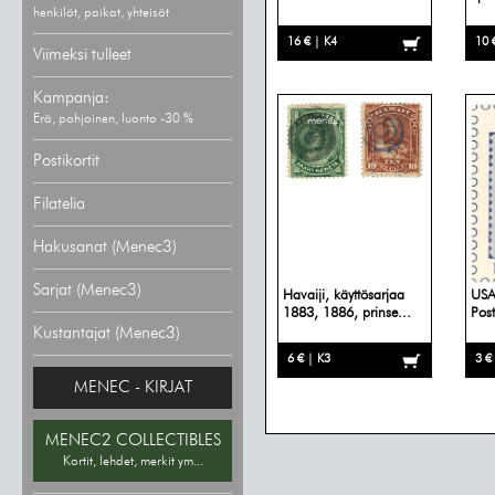
henkilöt, paikat, yhteisöt
16 € | K4
10 
Viimeksi tulleet
Kampanja:
Erä, pohjoinen, luonto -30 %
Postikortit
Filatelia
Hakusanat (Menec3)
Sarjat (Menec3)
Havaiji, käyttösarjaa
USA
1883, 1886, prinse...
Pos
Kustantajat (Menec3)
6 € | K3
3 €
MENEC - KIRJAT
MENEC2 COLLECTIBLES
Kortit, lehdet, merkit ym...