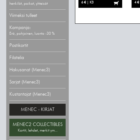
6 € | K3
4 €
henkilöt, paikat, yhteisöt
Viimeksi tulleet
Kampanja:
Erä, pohjoinen, luonto -30 %
Postikortit
Filatelia
Hakusanat (Menec3)
Sarjat (Menec3)
Kustantajat (Menec3)
MENEC - KIRJAT
MENEC2 COLLECTIBLES
Kortit, lehdet, merkit ym...