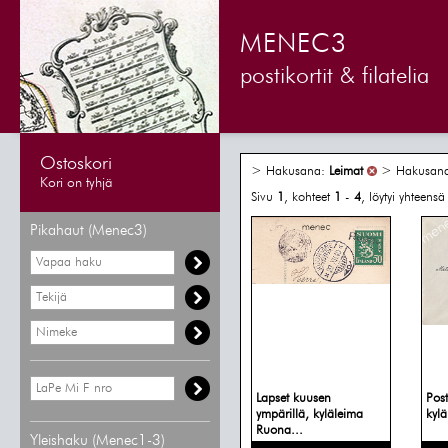
MENEC3
postikortit & filatelia
Ostoskori
> Hakusana:
Leimat
> Hakusan
Kori on tyhjä
Sivu
1
, kohteet
1
-
4
, löytyi yhteens
Pikahaut (Menec3)
Lapset kuusen
Post
ympärillä, kyläleima
kyl
Ruona...
Yleishaku (Menec1-3)