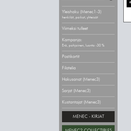
6
Yleishaku (Menec1-3)
henkilöt, paikat, yhteisöt
Viimeksi tulleet
Kampanja:
Erä, pohjoinen, luonto -30 %
Postikortit
Filatelia
Hakusanat (Menec3)
Sarjat (Menec3)
Kustantajat (Menec3)
MENEC - KIRJAT
MENEC2 COLLECTIBLES