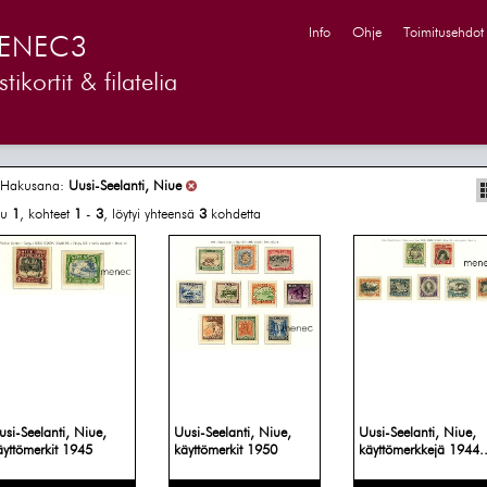
Info
Ohje
Toimitusehdot
ENEC3
tikortit & filatelia
Hakusana:
Uusi-Seelanti, Niue
vu
1
, kohteet
1
-
3
, löytyi yhteensä
3
kohdetta
usi-Seelanti, Niue,
Uusi-Seelanti, Niue,
Uusi-Seelanti, Niue,
äyttömerkit 1945
käyttömerkit 1950
käyttömerkkejä 1944..