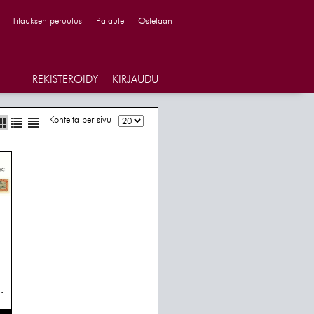
Tilauksen peruutus
Palaute
Ostetaan
REKISTERÖIDY
KIRJAUDU
Kohteita per sivu
.