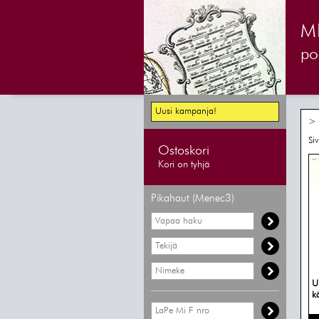
M
pos
Uusi kampanja!
> 
Si
Ostoskori
Kori on tyhjä
Pikahaut (Menec3)
U
k