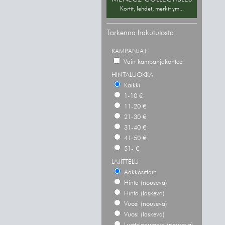
Kortit, lehdet, merkit ym...
Tarkenna hakutulosta
KAMPANJAT
Vain kampanjakohteet
HINTALUOKKA
Kaikki
1-10 €
11-20 €
21-30 €
31-40 €
41-50 €
51- €
LAJITTELU
Aakkosittain
Hinta (nouseva)
Hinta (laskeva)
Vuosi (nouseva)
Vuosi (laskeva)