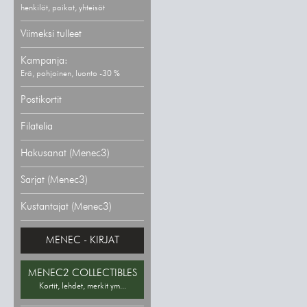
henkilöt, paikat, yhteisöt
Viimeksi tulleet
Kampanja:
Erä, pohjoinen, luonto -30 %
Postikortit
Filatelia
Hakusanat (Menec3)
Sarjat (Menec3)
Kustantajat (Menec3)
MENEC - KIRJAT
MENEC2 COLLECTIBLES
Kortit, lehdet, merkit ym...