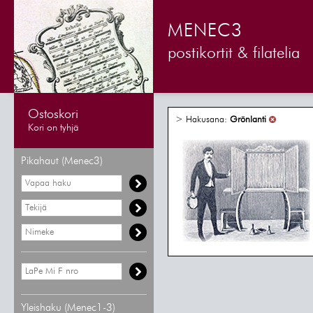
MENEC3
postikortit & filatelia
Ostoskori
> Hakusana:
Grönlanti
Kori on tyhjä
Pikahaut (Menec3)
Yleishaku (Menec1-3)