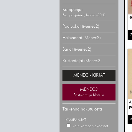
Kampanja:
Erä, pohjoinen, luonto -30 %
4
Pääluokat (Menec2)
7
Hakusanat (Menec2)
Sarjat (Menec2)
Kustantajat (Menec2)
MENEC - KIRJAT
MENEC3
Postikortit ja filatelia
A
p
Tarkenna hakutulosta
3
KAMPANJAT
Vain kampanjakohteet