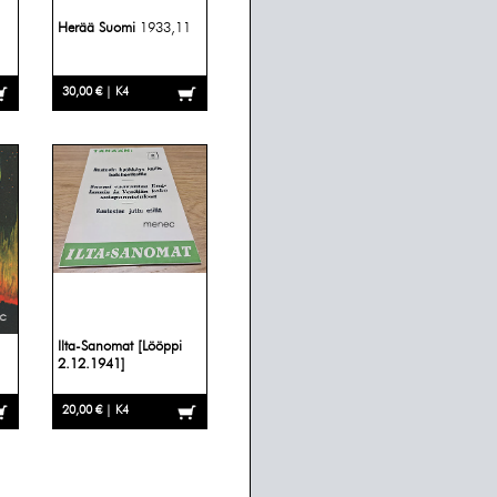
Herää Suomi
1933,11
30,00 € | K4
Ilta-Sanomat [Lööppi
2.12.1941]
20,00 € | K4