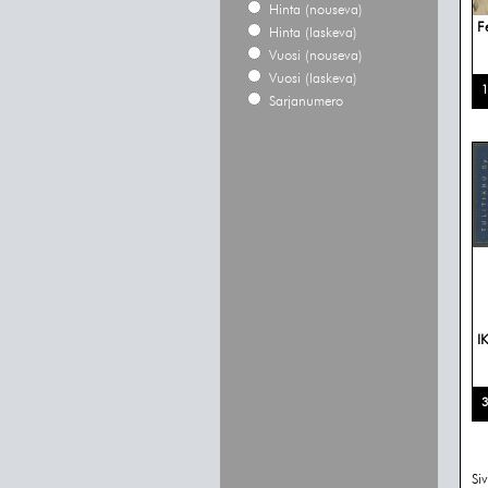
Hinta (nouseva)
F
Hinta (laskeva)
Vuosi (nouseva)
Vuosi (laskeva)
1
Sarjanumero
IK
3
Si