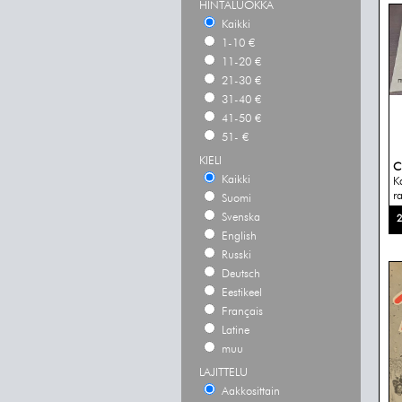
HINTALUOKKA
Kaikki
1-10 €
11-20 €
21-30 €
31-40 €
41-50 €
51- €
KIELI
C
Kaikki
K
r
Suomi
Svenska
2
English
Russki
Deutsch
Eestikeel
Français
Latine
muu
LAJITTELU
Aakkosittain