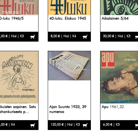
0-luku 1946/5
40-luku. Elokuu 1945
Aikalainen 5/64
,00 € | Nid | K3
8,00 € | Nid | K4
30,00 € | Nid | K3
ikuisten aapinen. Satu
Ajan Suunta 1933, 39
Apu
1961,32
ahankurisesta p...
numeroa
,00 € | K4
120,00 € | Nid | K3
6,00 € | K3