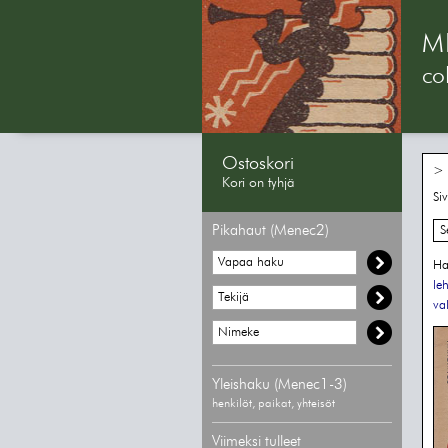
M
col
Ostoskori
> 
Kori on tyhjä
Si
Pikahaut (Menec2)
S
Ha
le
va
Yleishaku (Menec1-3)
henkilöt, paikat, yhteisöt
Viimeksi tulleet