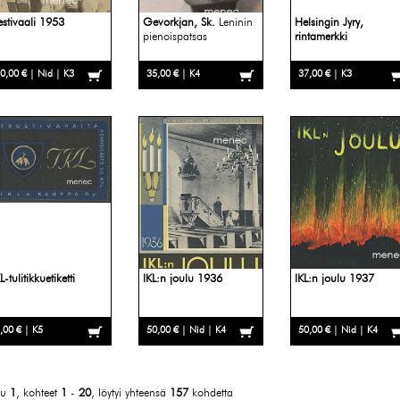
estivaali 1953
Gevorkjan, Sk.
Leninin
Helsingin Jyry,
pienoispatsas
rintamerkki
0,00 € | Nid | K3
35,00 € | K4
37,00 € | K3
L-tulitikkuetiketti
IKL:n joulu 1936
IKL:n joulu 1937
,00 € | K5
50,00 € | Nid | K4
50,00 € | Nid | K4
vu
1
, kohteet
1
-
20
, löytyi yhteensä
157
kohdetta