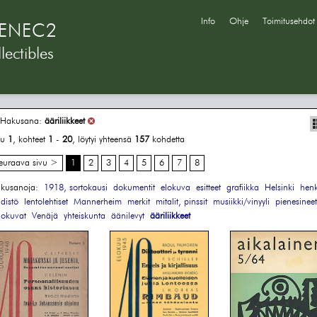
Info
Ohje
Toimitusehdot
ENEC2
lectibles
Hakusana:
ääriliikkeet
vu
1
, kohteet
1
-
20
, löytyi yhteensä
157
kohdetta
euraava sivu >
1
2
3
4
5
6
7
8
kusanoja:
1918, sortokausi
dokumentit
elokuva
esitteet
grafiikka
Helsinki
henk
hdistö
lentolehtiset
Mannerheim
merkit
mitalit, pinssit
musiikki/vinyyli
pienesineet
lokuvat
Venäjä
yhteiskunta
äänilevyt
ääriliikkeet