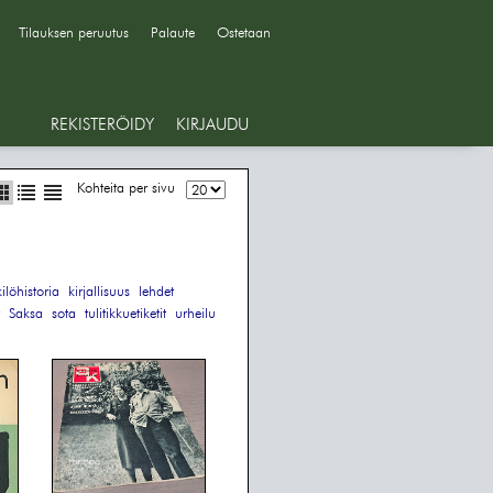
Tilauksen peruutus
Palaute
Ostetaan
REKISTERÖIDY
KIRJAUDU
Kohteita per sivu
ilöhistoria
kirjallisuus
lehdet
Saksa
sota
tulitikkuetiketit
urheilu