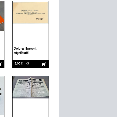
Dolores Ibarruri,
käyntikortti
2,00 € | K3