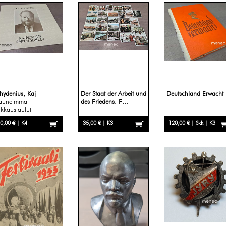
hydenius, Kaj
Der Staat der Arbeit und
Deutschland Erwacht
auneimmat
des Friedens. F...
akkauslaulut
0,00 € | K4
35,00 € | K3
120,00 € | Skk | K3