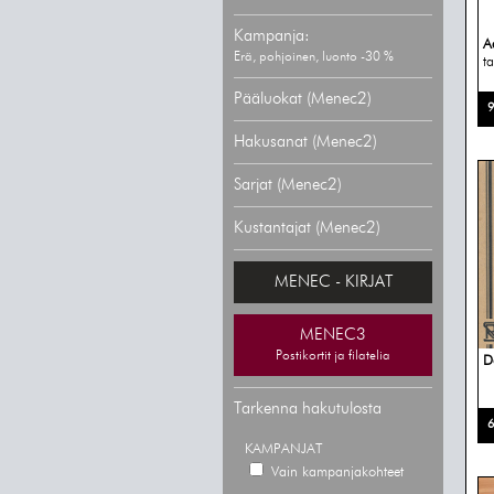
Kampanja:
A
Erä, pohjoinen, luonto -30 %
t
Pääluokat (Menec2)
9
Hakusanat (Menec2)
Sarjat (Menec2)
Kustantajat (Menec2)
MENEC - KIRJAT
MENEC3
Postikortit ja filatelia
D
Tarkenna hakutulosta
6
KAMPANJAT
Vain kampanjakohteet