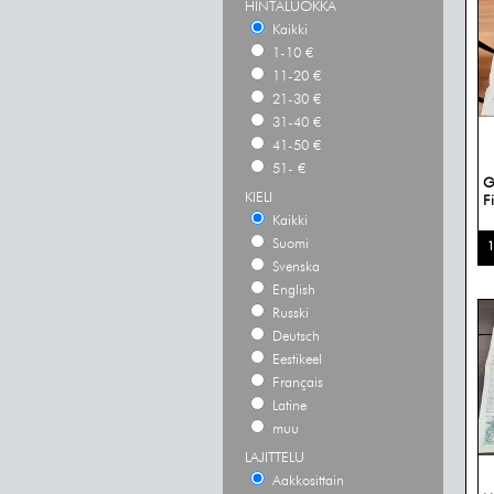
HINTALUOKKA
Kaikki
1-10 €
11-20 €
21-30 €
31-40 €
41-50 €
51- €
G
KIELI
F
Kaikki
Suomi
1
Svenska
English
Russki
Deutsch
Eestikeel
Français
Latine
muu
LAJITTELU
Aakkosittain