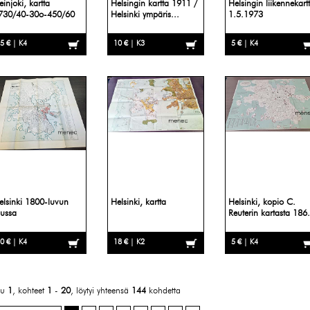
einjoki, kartta
Helsingin kartta 1911 /
Helsingin liikennekart
730/40-30o-450/60
Helsinki ympäris...
1.5.1973
5 € | K4
10 € | K3
5 € | K4
elsinki 1800-luvun
Helsinki, kartta
Helsinki, kopio C.
lussa
Reuterin kartasta 186.
0 € | K4
18 € | K2
5 € | K4
vu
1
, kohteet
1
-
20
, löytyi yhteensä
144
kohdetta