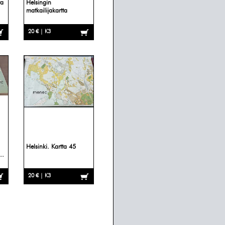
ta
Helsingin
matkailijakartta
20 € | K3
Helsinki. Kartta 45
..
20 € | K3