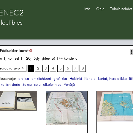
Info
Ohje
Toimitusehdot
ENEC2
lectibles
Pääluokka:
kartat
vu
1
, kohteet
1
-
20
, löytyi yhteensä
144
kohdetta
euraava sivu >
1
2
3
4
5
6
7
8
kusanoja:
arctica
arkkitehtuuri
grafiikka
Helsinki
Karjala
kartat, heraldiikka
li
kallishistoria
Saksa
sota
ulkofennica
Venäjä