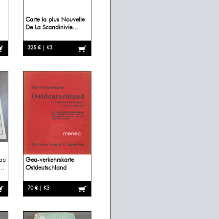
Carte la plus Nouvelle
De La Scandinivie...
325 € | K3
ap
Gea-verkehrskarte
..
Ostdeutschland
70 € | K3