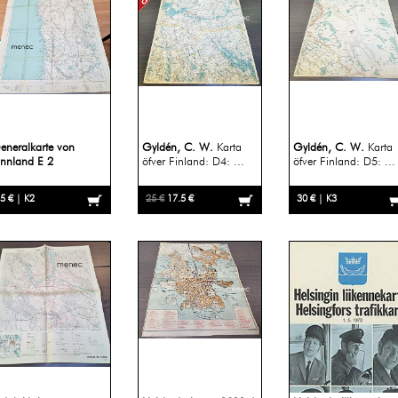
eneralkarte von
Gyldén, C. W.
Karta
Gyldén, C. W.
Karta
innland E 2
öfver Finland: D4: ...
öfver Finland: D5: ...
5 € | K2
25 €
17.5 €
30 € | K3