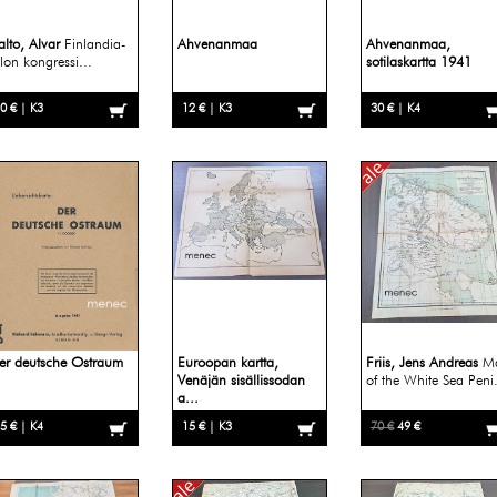
alto, Alvar
Finlandia-
Ahvenanmaa
Ahvenanmaa,
alon kongressi...
sotilaskartta 1941
0 € | K3
12 € | K3
30 € | K4
er deutsche Ostraum
Euroopan kartta,
Friis, Jens Andreas
M
Venäjän sisällissodan
of the White Sea Peni.
a...
5 € | K4
15 € | K3
70 €
49 €