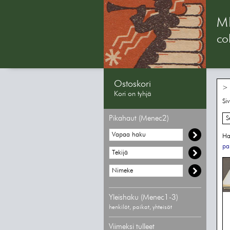
M
col
Ostoskori
> 
Kori on tyhjä
Si
Pikahaut (Menec2)
S
Ha
pai
Yleishaku (Menec1-3)
henkilöt, paikat, yhteisöt
Viimeksi tulleet