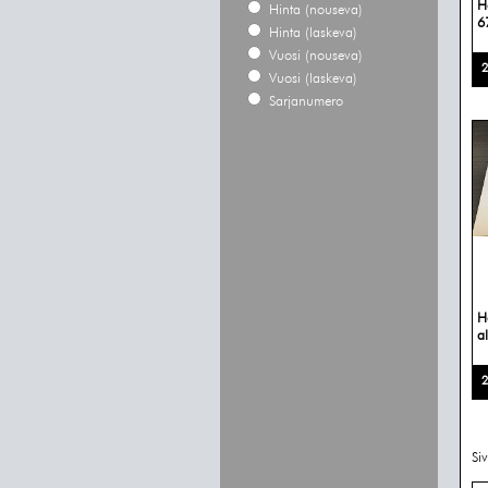
H
Hinta (nouseva)
6
Hinta (laskeva)
Vuosi (nouseva)
2
Vuosi (laskeva)
Sarjanumero
H
a
2
Si