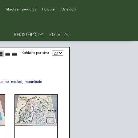
Tilauksen peruutus
Palaute
Ostetaan
REKISTERÖIDY
KIRJAUDU
Kohteita per sivu
ikenne
matkat, maantiede