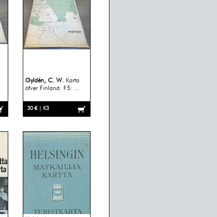
Gyldén, C. W.
Karta
öfver Finland: F5: ...
30 € | K3