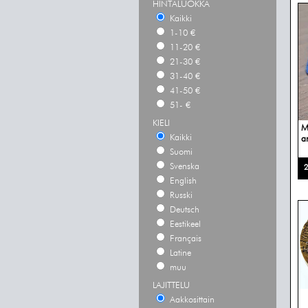
HINTALUOKKA
Kaikki
1-10 €
11-20 €
21-30 €
31-40 €
41-50 €
51- €
KIELI
M
Kaikki
a
Suomi
Svenska
2
English
Russki
Deutsch
Eestikeel
Français
Latine
muu
LAJITTELU
Aakkosittain