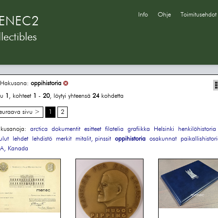
Info
Ohje
Toimitusehdot
ENEC2
lectibles
Hakusana:
oppihistoria
vu
1
, kohteet
1
-
20
, löytyi yhteensä
24
kohdetta
euraava sivu >
1
2
kusanoja:
arctica
dokumentit
esitteet
filatelia
grafiikka
Helsinki
henkilöhistoria
ulut
lehdet
lehdistö
merkit
mitalit, pinssit
oppihistoria
osakunnat
paikallishistor
A, Kanada