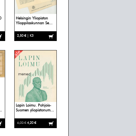
0
Helsingin Yliopiston
Ylioppilaskunnan Se...
2,50 € | K3
Lapin Loimu. Pohjois-
..
Suomen yliopistonum...
6,00 €
4,20 €