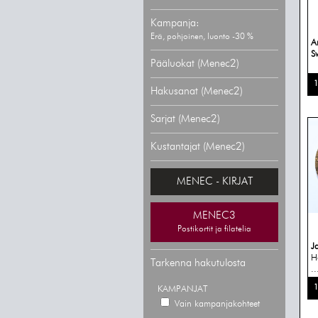
Kampanja:
Erä, pohjoinen, luonto -30 %
A
S
Pääluokat (Menec2)
1
Hakusanat (Menec2)
Sarjat (Menec2)
Kustantajat (Menec2)
MENEC - KIRJAT
MENEC3
Postikortit ja filatelia
J
H
Tarkenna hakutulosta
..
1
KAMPANJAT
Vain kampanjakohteet