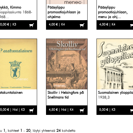
yykkö, Kimmo
Pääsylippu
Pääsylippu
lioppilaskunta 1868-
promootiojuhlaan ja
promootiojuhlaan,
968...
ohjelma
menu ja ohj...
0,00 € | K3
4,00 € | K4
4,00 € | K4
atakuntalainen
Skolliv i Helsingfors på
Suomalainen ylioppil
Snellmans tid
1938,3
5,00 € | Nid | K3
4,50 € | Nid | K4
5,00 € | K3
vu
1
, kohteet
1
-
20
, löytyi yhteensä
24
kohdetta