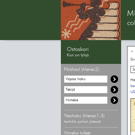
M
col
Ostoskori
> 
Kori on tyhjä
Si
Pikahaut (Menec2)
S
Ha
ko
US
Yleishaku (Menec1-3)
henkilöt, paikat, yhteisöt
Viimeksi tulleet