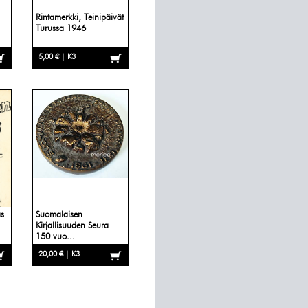
Rintamerkki, Teinipäivät
Turussa 1946
5,00 € | K3
as
Suomalaisen
Kirjallisuuden Seura
150 vuo...
20,00 € | K3