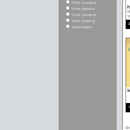
Hinta (nouseva)
P
Hinta (laskeva)
Y
Vuosi (nouseva)
1
Vuosi (laskeva)
2
Sarjanumero
S
1
Si