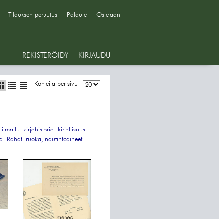
Tilauksen peruutus
Palaute
Ostetaan
REKISTERÖIDY
KIRJAUDU
Kohteita per sivu
ilmailu
kirjahistoria
kirjallisuus
ia
Rahat
ruoka, nautintoaineet