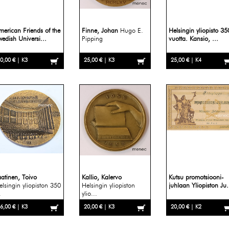
merican Friends of the
Finne, Johan
Hugo E.
Helsingin yliopisto 35
wedish Universi...
Pipping
vuotta. Kansio, ...
0,00 € | K3
25,00 € | K3
25,00 € | K4
aatinen, Toivo
Kallio, Kalervo
Kutsu promotsiooni-
elsingin yliopiston 350
Helsingin yliopiston
juhlaan Yliopiston Ju.
.
ylio...
6,00 € | K3
20,00 € | K3
20,00 € | K2