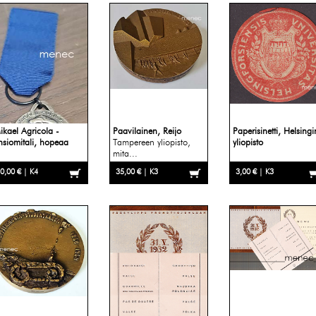
ikael Agricola -
Paavilainen, Reijo
Paperisinetti, Helsingi
nsiomitali, hopeaa
Tampereen yliopisto,
yliopisto
mita...
0,00 € | K4
35,00 € | K3
3,00 € | K3