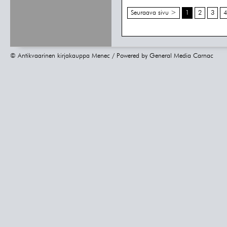
Seuraava sivu >
1
2
3
4
© Antikvaarinen kirjakauppa Menec / Powered by
General Media Carnac