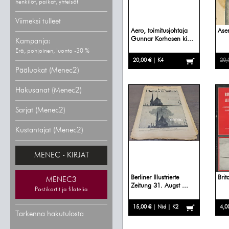
henkilöt, paikat, yhteisöt
Viimeksi tulleet
Aero, toimitusjohtaja
Ase
Gunnar Korhosen ki...
Kampanja:
Erä, pohjoinen, luonto -30 %
20,00 € | K4
20,
Pääluokat (Menec2)
Hakusanat (Menec2)
Sarjat (Menec2)
Kustantajat (Menec2)
MENEC - KIRJAT
Berliner Illustrierte
Brit
MENEC3
Zeitung 31. Augst ...
Postikortit ja filatelia
15,00 € | Nid | K2
4,0
Tarkenna hakutulosta