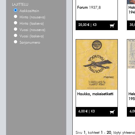
LAJITTELU
Forum
1937,8
Hak
Aakkosittain
1944
Hinta (nouseva)
Hinta (laskeva)
25,00 € | K3
35,
Vuosi (nouseva)
Vuosi (laskeva)
Sarjanumero
Haukka, makeisetiketti
Hels
1952
6,00 € | K3
6,0
Sivu
1
, kohteet
1
-
20
, löytyi yhteen