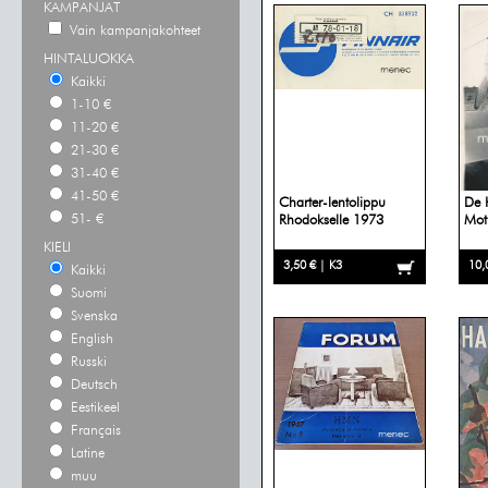
KAMPANJAT
Vain kampanjakohteet
HINTALUOKKA
Kaikki
1-10 €
11-20 €
21-30 €
31-40 €
41-50 €
Charter-lentolippu
De 
51- €
Rhodokselle 1973
Moth
KIELI
3,50 € | K3
10,
Kaikki
Suomi
Svenska
English
Russki
Deutsch
Eestikeel
Français
Latine
muu