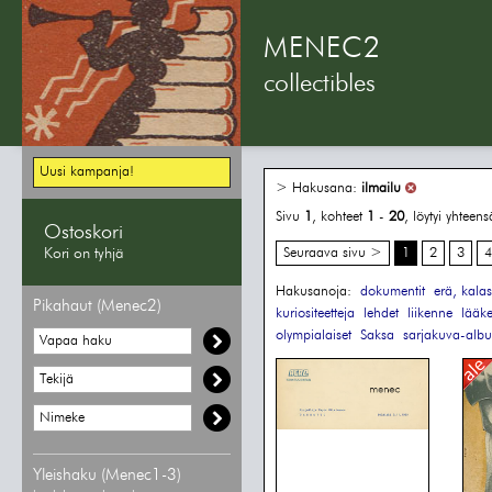
MENEC2
collectibles
Uusi kampanja!
> Hakusana:
ilmailu
Sivu
1
, kohteet
1
-
20
, löytyi yhteen
Ostoskori
Kori on tyhjä
Seuraava sivu >
1
2
3
4
Hakusanoja:
dokumentit
erä, kalas
Pikahaut (Menec2)
kuriositeetteja
lehdet
liikenne
lääke
olympialaiset
Saksa
sarjakuva-albu
Yleishaku (Menec1-3)