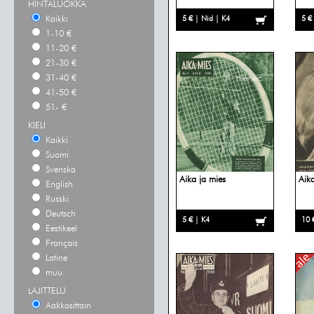
HINTALUOKKA
Kaikki
5 € | Nid | K4
5 €
1-10 €
11-20 €
21-30 €
31-40 €
41-50 €
51- €
KIELI
Kaikki
Suomi
Svenska
Aika ja mies
Aika
English
Russki
Deutsch
5 € | K4
10 
Eestikeel
Français
Latine
muu
LAJITTELU
Aakkosittain