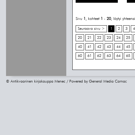
Sivu
1
, kohteet
1
-
20
, löytyi yhteen
Seuraava sivu >
1
2
3
4
20
21
22
23
24
25
40
41
42
43
44
45
60
61
62
63
64
65
© Antikvaarinen kirjakauppa Menec / Powered by
General Media Carnac