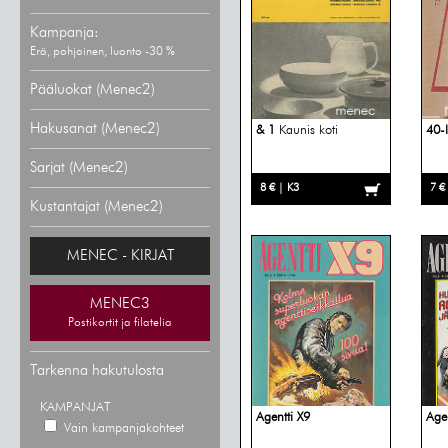
Kampanja:
Erä, pohjoinen, luonto -30 %
Pääluokat (Menec2)
Hakusanat (Menec2)
& 1
Kaunis koti
40-
Sarjat (Menec2)
8 € | K3
7 €
Kustantajat (Menec2)
MENEC - KIRJAT
MENEC3
Postikortit ja filatelia
Tarkenna hakutulosta
KAMPANJAT
Agentti X9
Agen
Vain kampanjakohteet