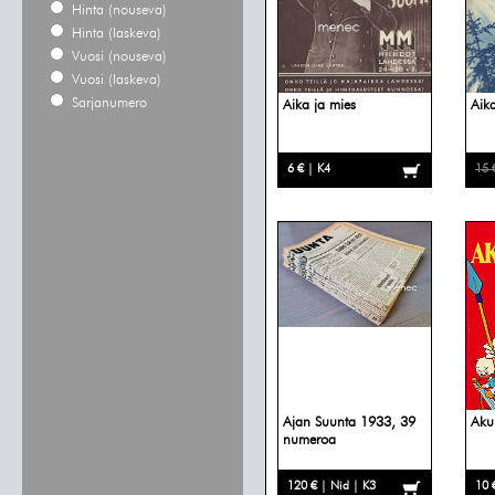
Hinta (nouseva)
Hinta (laskeva)
Vuosi (nouseva)
Vuosi (laskeva)
Sarjanumero
Aika ja mies
Aika
6 € | K4
15 
Ajan Suunta 1933, 39
Aku
numeroa
120 € | Nid | K3
10 