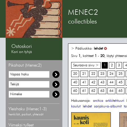
MENEC2
collectibles
Ostoskori
> Pääluokka:
lehdet
Kori on tyhjä
Sivu
1
, kohteet
1
-
20
, löytyi yhteen
Pikahaut (Menec2)
Seuraava sivu >
1
2
3
4
20
21
22
23
24
25
40
41
42
43
44
45
60
61
62
63
64
65
Hakusanoja:
arctica
arkkitehtuuri
koulut
lehdet
sarjakuva-albumit
ta
Yleishaku (Menec1-3)
henkilöt, paikat, yhteisöt
Viimeksi tulleet