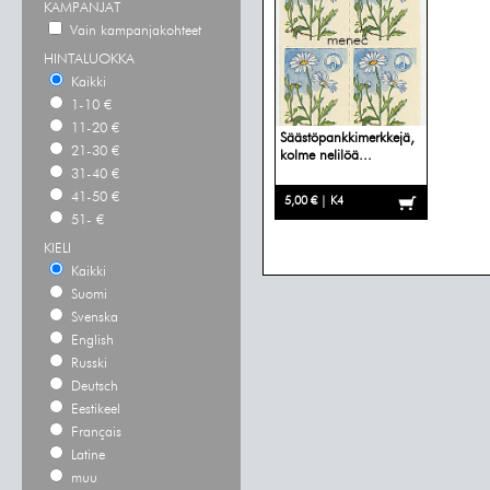
KAMPANJAT
Vain kampanjakohteet
HINTALUOKKA
Kaikki
1-10 €
11-20 €
Säästöpankkimerkkejä,
21-30 €
kolme nelilöä...
31-40 €
41-50 €
5,00 € | K4
51- €
KIELI
Kaikki
Suomi
Svenska
English
Russki
Deutsch
Eestikeel
Français
Latine
muu