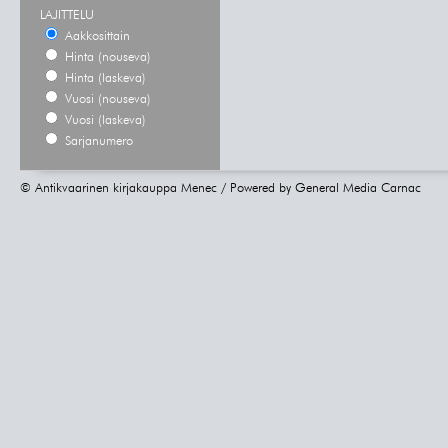
LAJITTELU
Aakkosittain
Hinta (nouseva)
Hinta (laskeva)
Vuosi (nouseva)
Vuosi (laskeva)
Sarjanumero
© Antikvaarinen kirjakauppa Menec / Powered by
General Media Carnac