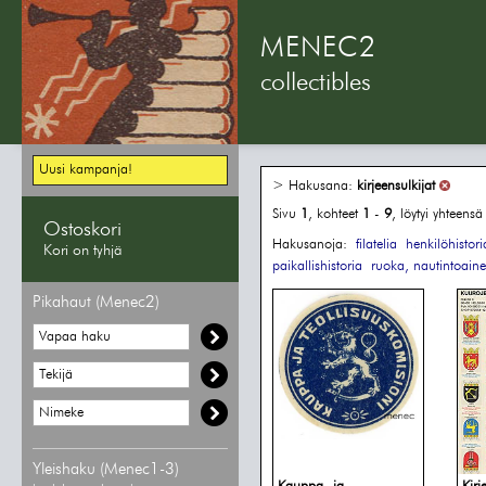
MENEC2
collectibles
Uusi kampanja!
> Hakusana:
kirjeensulkijat
Sivu
1
, kohteet
1
-
9
, löytyi yhteens
Ostoskori
Hakusanoja:
filatelia
henkilöhistori
Kori on tyhjä
paikallishistoria
ruoka, nautintoaine
Pikahaut (Menec2)
Yleishaku (Menec1-3)