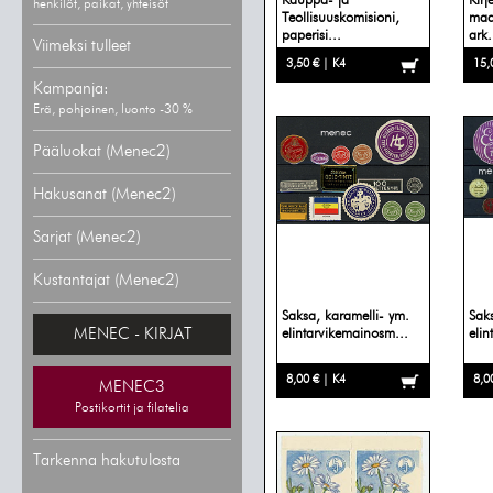
Kauppa- ja
Kirj
henkilöt, paikat, yhteisöt
Teollisuuskomisioni,
maa
paperisi...
ark.
Viimeksi tulleet
3,50 € | K4
15,
Kampanja:
Erä, pohjoinen, luonto -30 %
Pääluokat (Menec2)
Hakusanat (Menec2)
Sarjat (Menec2)
Kustantajat (Menec2)
Saksa, karamelli- ym.
Sak
MENEC - KIRJAT
elintarvikemainosm...
elin
8,00 € | K4
8,0
MENEC3
Postikortit ja filatelia
Tarkenna hakutulosta