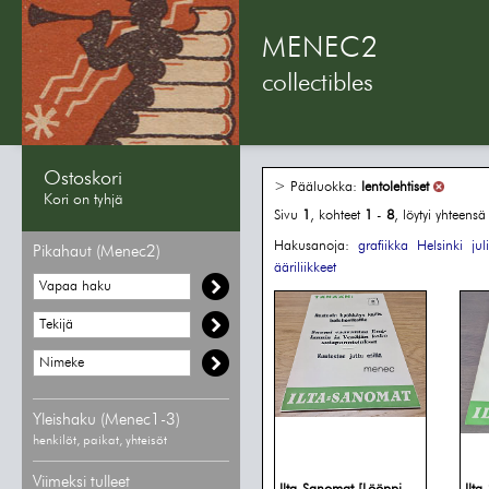
MENEC2
collectibles
Ostoskori
> Pääluokka:
lentolehtiset
Kori on tyhjä
Sivu
1
, kohteet
1
-
8
, löytyi yhteens
Hakusanoja:
grafiikka
Helsinki
jul
Pikahaut (Menec2)
ääriliikkeet
Yleishaku (Menec1-3)
henkilöt, paikat, yhteisöt
Viimeksi tulleet