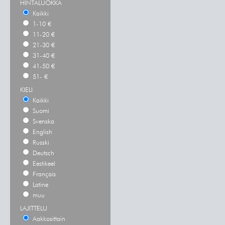
HINTALUOKKA
Kaikki
1-10 €
11-20 €
21-30 €
31-40 €
41-50 €
51- €
KIELI
Kaikki
Suomi
Svenska
English
Russki
Deutsch
Eestikeel
Français
Latine
muu
LAJITTELU
Aakkosittain