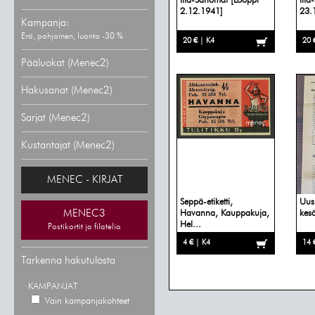
Ilta-Sanomat [Lööppi
Ilt
2.12.1941]
23.
Kampanja:
Erä, pohjoinen, luonto -30 %
20 € | K4
20 
Pääluokat (Menec2)
Hakusanat (Menec2)
Sarjat (Menec2)
Kustantajat (Menec2)
MENEC - KIRJAT
Seppä-etiketti,
Uusi
MENEC3
Havanna, Kauppakuja,
kesä
Hel...
Postikortit ja filatelia
4 € | K4
14 
Tarkenna hakutulosta
KAMPANJAT
Vain kampanjakohteet