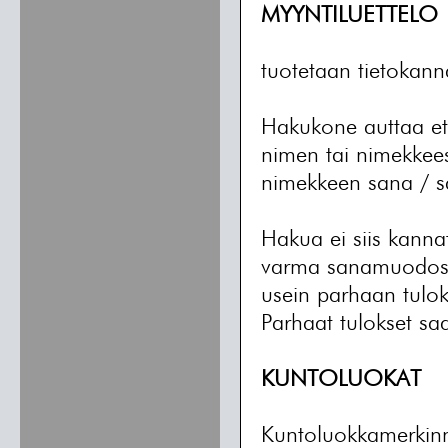
MYYNTILUETTELO
tuotetaan tietokann
Hakukone auttaa et
nimen tai nimekkees
nimekkeen sana / s
Hakua ei siis kannata
varma sanamuodosta
usein parhaan tulok
Parhaat tulokset sa
KUNTOLUOKAT
Kuntoluokkamerkinnä