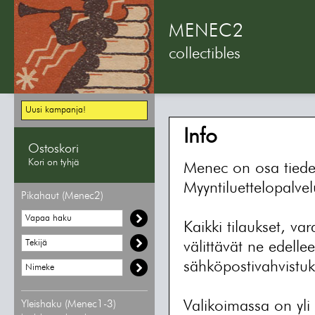
MENEC2
collectibles
Uusi kampanja!
Info
Ostoskori
Kori on tyhjä
Menec on osa tiede
Myyntiluettelopalve
Pikahaut (Menec2)
Kaikki tilaukset, var
välittävät ne edelle
sähköpostivahvistuk
Valikoimassa on yli
Yleishaku (Menec1-3)