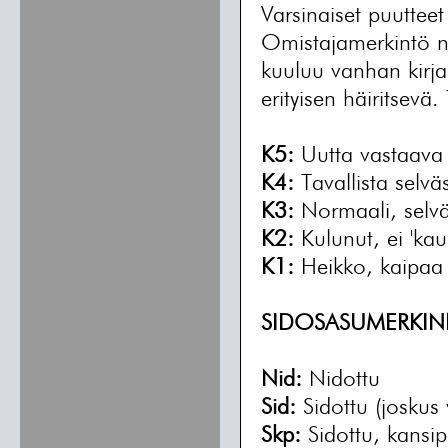
Varsinaiset puutteet
Omistajamerkintö n
kuuluu vanhan kirja
erityisen häiritsevä
K5:
Uutta vastaava
K4:
Tavallista selvä
K3:
Normaali, selväs
K2:
Kulunut, ei 'kau
K1:
Heikko, kaipaa
SIDOSASUMERKIN
Nid:
Nidottu
Sid:
Sidottu (joskus v
Skp:
Sidottu, kansip