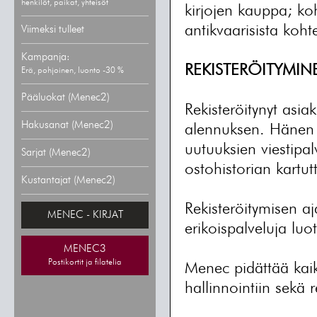
henkilöt, paikat, yhteisöt
kirjojen kauppa; ko
antikvaarisista koht
Viimeksi tulleet
Kampanja:
REKISTERÖITYMIN
Erä, pohjoinen, luonto -30 %
Pääluokat (Menec2)
Rekisteröitynyt asi
Hakusanat (Menec2)
alennuksen. Hänen k
uutuuksien viestipa
Sarjat (Menec2)
ostohistorian kartu
Kustantajat (Menec2)
Rekisteröitymisen a
MENEC - KIRJAT
erikoispalveluja luot
MENEC3
Postikortit ja filatelia
Menec pidättää kaik
hallinnointiin sekä r