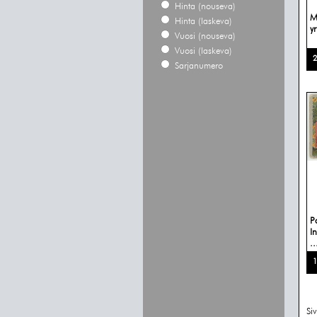
Hinta (nouseva)
M
Hinta (laskeva)
yr
Vuosi (nouseva)
Vuosi (laskeva)
2
Sarjanumero
P
I
..
1
Si