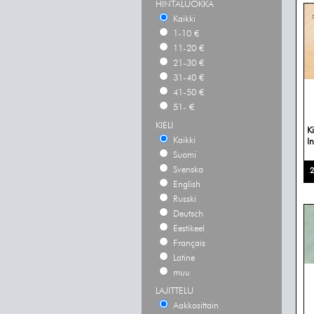
HINTALUOKKA
Kaikki
1-10 €
11-20 €
21-30 €
31-40 €
41-50 €
51- €
KIELI
K
Kaikki
I
Suomi
Svenska
2
English
Russki
Deutsch
Eestikeel
Français
Latine
muu
LAJITTELU
Aakkosittain