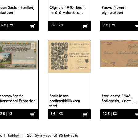
aan Suolan konttori,
Olympia 1940 -kuori,
Paavo Nurmi -
ityskuori
neljällä Helsinki-a...
olympiakuori
.5 € | K3
8 € | K3
7 € | K3
anama-Pacific
Pariisilaisen
Postilähetys 1943,
nternational Exposition
postimerkkiliikkeen
Sotilasasia, kirjattu...
.
taitet...
2 € | K3
8 € | K3
12 € | K3
vu
1
, kohteet
1
-
20
, löytyi yhteensä
35
kohdetta