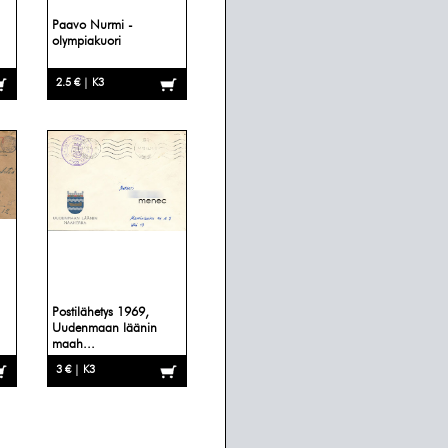
Paavo Nurmi -
olympiakuori
2.5 € | K3
Postilähetys 1969,
Uudenmaan läänin
maah...
3 € | K3