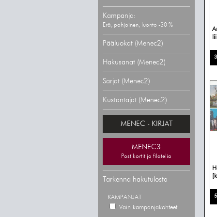
Kampanja:
Erä, pohjoinen, luonto -30 %
A
li
Pääluokat (Menec2)
3
Hakusanat (Menec2)
Sarjat (Menec2)
Kustantajat (Menec2)
MENEC - KIRJAT
MENEC3
Postikortit ja filatelia
H
[k
Tarkenna hakutulosta
5
KAMPANJAT
Vain kampanjakohteet