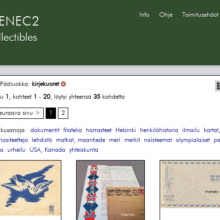
Info
Ohje
Toimitusehdot
ENEC2
lectibles
Pääluokka:
kirjekuoret
vu
1
, kohteet
1
-
20
, löytyi yhteensä
35
kohdetta
euraava sivu >
1
2
kusanoja:
dokumentit
filatelia
harrasteet
Helsinki
henkilöhistoria
ilmailu
kartat
iositeetteja
lehdistö
matkat, maantiede
meri
merkit
naisteemat
olympialaiset
pa
ta
urheilu
USA, Kanada
yhteiskunta