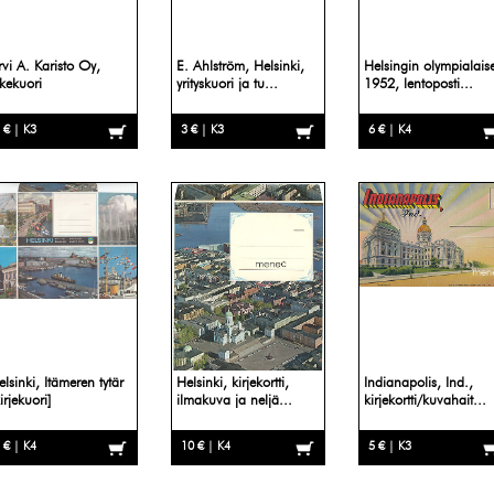
rvi A. Karisto Oy,
E. Ahlström, Helsinki,
Helsingin olympialaise
ikekuori
yrityskuori ja tu...
1952, lentoposti...
 € | K3
3 € | K3
6 € | K4
elsinki, Itämeren tytär
Helsinki, kirjekortti,
Indianapolis, Ind.,
irjekuori]
ilmakuva ja neljä...
kirjekortti/kuvahait...
 € | K4
10 € | K4
5 € | K3