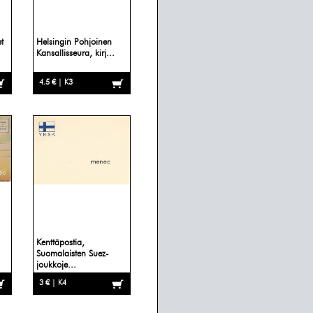
t
Helsingin Pohjoinen
Kansallisseura, kirj...
4.5 € | K3
Kenttäpostia,
Suomalaisten Suez-
joukkoje...
3 € | K4