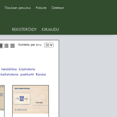
Tilauksen peruutus
Palaute
Ostetaan
REKISTERÖIDY
KIRJAUDU
Kohteita per sivu
, heraldiikka
kirjahistoria
ikallishistoria
postikortit
Ranska