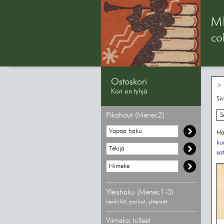
M
col
Ostoskori
> 
Kori on tyhjä
Si
Pikahaut (Menec2)
S
Ha
kur
so
Yleishaku (Menec1-3)
henkilöt, paikat, yhteisöt
Viimeksi tulleet