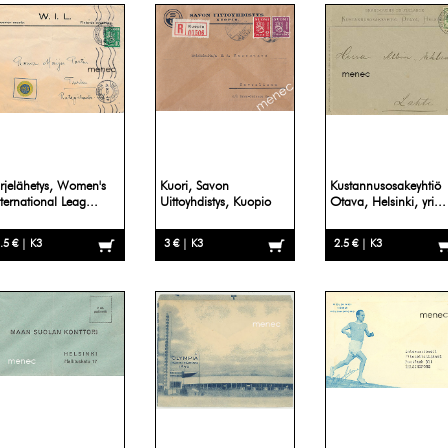
irjelähetys, Women's
Kuori, Savon
Kustannusosakeyhtiö
nternational Leag...
Uittoyhdistys, Kuopio
Otava, Helsinki, yri...
.5 € | K3
3 € | K3
2.5 € | K3