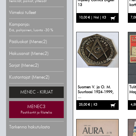
Mystery Comics Digest
Pien
henkilöt, paikat, yhteisöt
13
kort
Viimeksi tulleet
10,00 € | Nid | K3
7,0
Kampanja:
Erä, pohjoinen, luonto -30 %
Pääluokat (Menec2)
Hakusanat (Menec2)
Sarjat (Menec2)
Kustantajat (Menec2)
Suomen V. ja O. M.
Tuli
MENEC - KIRJAT
Suurloosi 1924-1999,
Mag
...
25,00 € | K3
4,5
MENEC3
Postikortit ja filatelia
Tarkenna hakutulosta