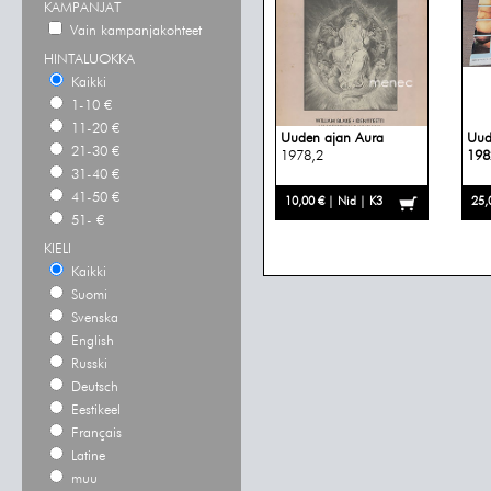
KAMPANJAT
Vain kampanjakohteet
HINTALUOKKA
Kaikki
1-10 €
11-20 €
Uuden ajan Aura
Uud
21-30 €
1978,2
198
31-40 €
41-50 €
10,00 € | Nid | K3
25,
51- €
KIELI
Kaikki
Suomi
Svenska
English
Russki
Deutsch
Eestikeel
Français
Latine
muu