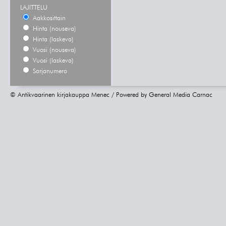
LAJITTELU
Aakkosittain
Hinta (nouseva)
Hinta (laskeva)
Vuosi (nouseva)
Vuosi (laskeva)
Sarjanumero
© Antikvaarinen kirjakauppa Menec / Powered by
General Media Carnac