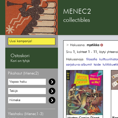
MENEC2
collectibles
Uusi kampanja!
> Hakusana:
mystiikka
Sivu
1
, kohteet
1
-
11
, löytyi yhteen
Ostoskori
Hakusanoja:
filosofia
kulttuurihisto
Kori on tyhjä
sarjakuva-albumit
taide
tulitikkuetik
Pikahaut (Menec2)
Yleishaku (Menec1-3)