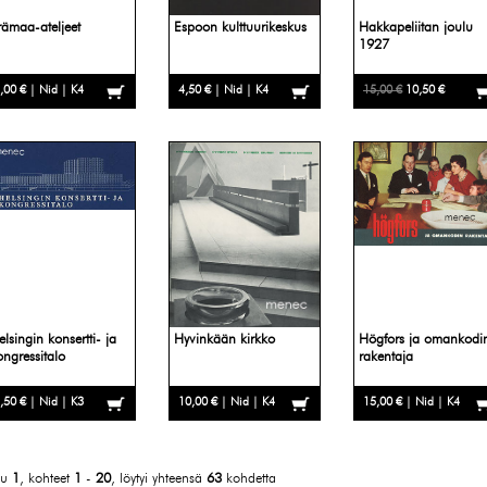
rämaa-ateljeet
Espoon kulttuurikeskus
Hakkapeliitan joulu
1927
,00 € | Nid | K4
4,50 € | Nid | K4
15,00 €
10,50 €
elsingin konsertti- ja
Hyvinkään kirkko
Högfors ja omankodi
ongressitalo
rakentaja
,50 € | Nid | K3
10,00 € | Nid | K4
15,00 € | Nid | K4
vu
1
, kohteet
1
-
20
, löytyi yhteensä
63
kohdetta