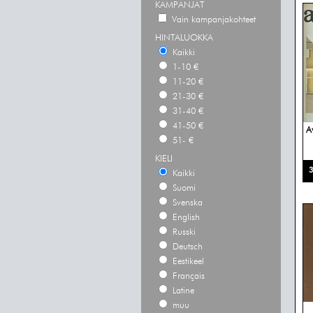
KAMPANJAT
Vain kampanjakohteet
HINTALUOKKA
Kaikki
1-10 €
11-20 €
21-30 €
31-40 €
41-50 €
A
51- €
KIELI
3
Kaikki
Suomi
Svenska
English
Russki
Deutsch
Eestikeel
Français
Latine
muu