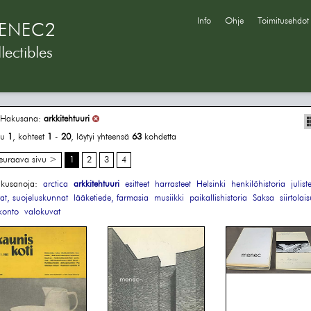
Info
Ohje
Toimitusehdot
ENEC2
lectibles
Hakusana:
arkkitehtuuri
vu
1
, kohteet
1
-
20
, löytyi yhteensä
63
kohdetta
euraava sivu >
1
2
3
4
kusanoja:
arctica
arkkitehtuuri
esitteet
harrasteet
Helsinki
henkilöhistoria
julist
tat, suojeluskunnat
lääketiede, farmasia
musiikki
paikallishistoria
Saksa
siirtolai
konto
valokuvat