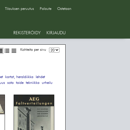
Tilauksen peruutus
Palaute
Ostetaan
REKISTERÖIDY
KIRJAUDU
Kohteita per sivu
eet
kartat, heraldiikka
lehdet
suus
sota
taide
tekniikka
urheilu