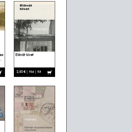
sa
Elävät kivet
.
2,50 € | Nid | K4