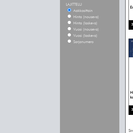
LAJITTELU
E
Aakkosittain
Hinta (nouseva)
Hinta (laskeva)
3
Vuosi (nouseva)
Vuosi (laskeva)
Sarjanumero
H
k
3
Si