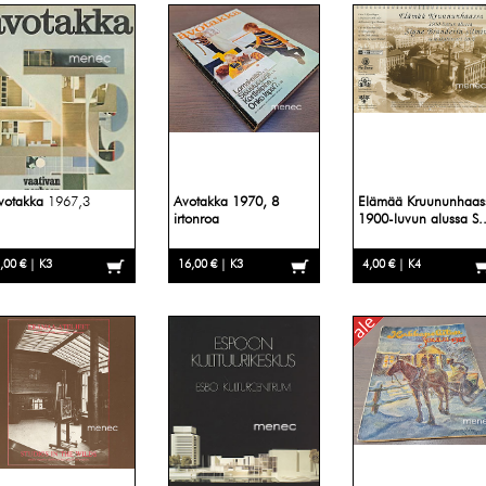
votakka
1967,3
Avotakka 1970, 8
Elämää Kruununhaas
irtonroa
1900-luvun alussa S..
,00 € | K3
16,00 € | K3
4,00 € | K4