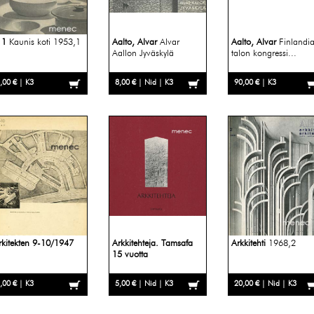
 1
Kaunis koti
1953,1
Aalto, Alvar
Alvar
Aalto, Alvar
Finlandi
Aallon Jyväskylä
talon kongressi...
,00 € | K3
8,00 € | Nid | K3
90,00 € | K3
rkitekten 9-10/1947
Arkkitehteja. Tamsafa
Arkkitehti
1968,2
15 vuotta
,00 € | K3
5,00 € | Nid | K3
20,00 € | Nid | K3