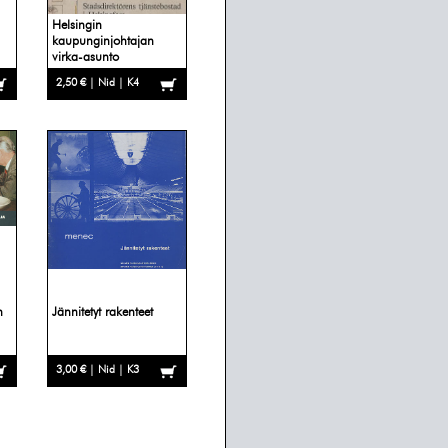
Helsingin
kaupunginjohtajan
virka-asunto
2,50 € | Nid | K4
n
Jännitetyt rakenteet
3,00 € | Nid | K3