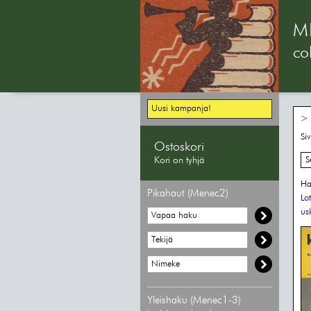
M
col
Uusi kampanja!
> 
Si
Ostoskori
Kori on tyhjä
S
Ha
Pikahaut (Menec2)
Lo
us
Yleishaku (Menec1-3)