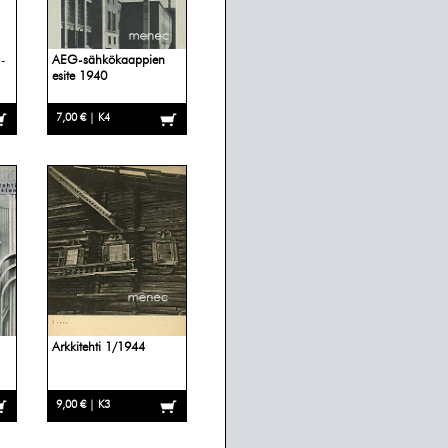
a-
AEG-sähkökaappien
esite 1940
7,00 € | K4
Arkkitehti 1/1944
9,00 € | K3