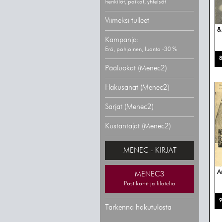
henkilöt, paikat, yhteisöt
Viimeksi tulleet
&
Kampanja:
Erä, pohjoinen, luonto -30 %
8
Pääluokat (Menec2)
Hakusanat (Menec2)
Sarjat (Menec2)
Kustantajat (Menec2)
MENEC - KIRJAT
A
MENEC3
Postikortit ja filatelia
9
Tarkenna hakutulosta