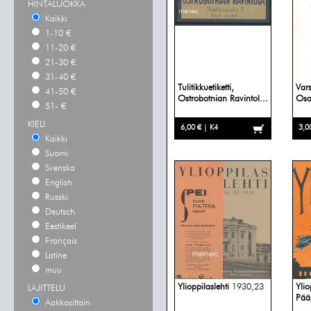
HINTALUOKKA
Kaikki
1-10 €
11-20 €
21-30 €
31-40 €
Tulitikkuetiketti,
Var
41-50 €
Ostrobotnian Ravintol...
Osa
51- €
KIELI
6,00 € | K4
3,0
Kaikki
Suomi
Svenska
English
Russki
Deutsch
Eestikeel
Français
Latine
muu
Ylioppilaslehti
1930,23
Ylio
LAJITTELU
Pää
Aakkosittain