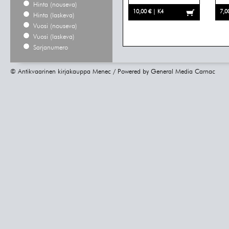
Hinta (nouseva)
10,00 € | K4
7,0
Hinta (laskeva)
Vuosi (nouseva)
Vuosi (laskeva)
Sarjanumero
© Antikvaarinen kirjakauppa Menec / Powered by
General Media Carnac