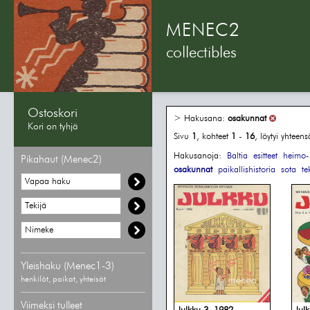
MENEC2
collectibles
Ostoskori
> Hakusana:
osakunnat
Kori on tyhjä
Sivu
1
, kohteet
1
-
16
, löytyi yhteen
Hakusanoja:
Baltia
esitteet
heimo- 
Pikahaut (Menec2)
osakunnat
paikallishistoria
sota
te
Yleishaku (Menec1-3)
henkilöt, paikat, yhteisöt
Viimeksi tulleet