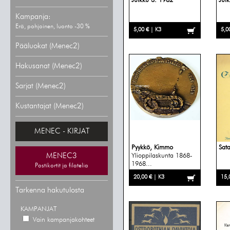
Julkku 3. 1982
Jul
Kampanja:
Erä, pohjoinen, luonto -30 %
5,00 € | K3
5,0
Pääluokat (Menec2)
Hakusanat (Menec2)
Sarjat (Menec2)
Kustantajat (Menec2)
MENEC - KIRJAT
Pyykkö, Kimmo
Sat
MENEC3
Ylioppilaskunta 1868-
1968...
Postikortit ja filatelia
20,00 € | K3
15,
Tarkenna hakutulosta
KAMPANJAT
Vain kampanjakohteet