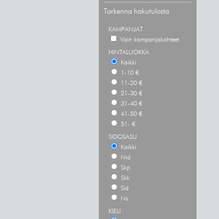
Tarkenna hakutulosta
KAMPANJAT
Vain kampanjakohteet
HINTALUOKKA
Kaikki
1-10 €
11-20 €
21-30 €
31-40 €
41-50 €
51- €
SIDOSASU
Kaikki
Nid
Skp
Skk
Sid
Ns
KIELI