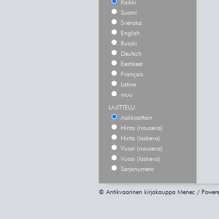
Kaikki
Suomi
Svenska
English
Russki
Deutsch
Eestikeel
Français
Latine
muu
LAJITTELU
Aakkosittain
Hinta (nouseva)
Hinta (laskeva)
Vuosi (nouseva)
Vuosi (laskeva)
Sarjanumero
© Antikvaarinen kirjakauppa Menec / Power