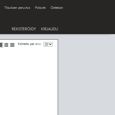
Tilauksen peruutus
Palaute
Ostetaan
REKISTERÖIDY
KIRJAUDU
Kohteita per sivu