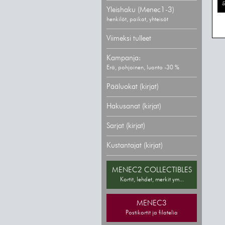
5
Yleishaku (Menec1-3)
henkilöt, paikat, yhteisöt
Viimeksi tulleet
Kampanja:
Erä, pohjoinen, luonto -30 %
Pääluokat (kirjat)
Hakusanat (kirjat)
Sarjat (kirjat)
Kustantajat (kirjat)
MENEC2 COLLECTIBLES
Kortit, lehdet, merkit ym...
MENEC3
Postikortit ja filatelia