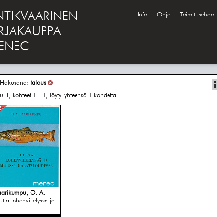
NTIKVAARINEN
Info
Ohje
Toimitusehdot
IRJAKAUPPA
ENEC
Hakusana:
talous
vu
1
, kohteet
1
-
1
, löytyi yhteensä
1
kohdetta
aarikumpu, O. A.
utta lohenviljelyssä ja
.