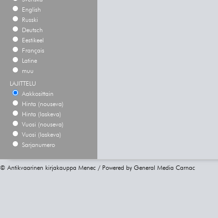
English
Russki
Deutsch
Eestikeel
Français
Latine
muu
LAJITTELU
Aakkosittain
Hinta (nouseva)
Hinta (laskeva)
Vuosi (nouseva)
Vuosi (laskeva)
Sarjanumero
© Antikvaarinen kirjakauppa Menec / Powered by
General Media Carnac