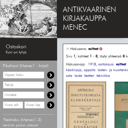
ANTIKVAARINEN
KIRJAKAUPPA
MENEC
Ostoskori
> Hakusana:
esitteet
Kori on tyhjä
Sivu
1
, kohteet
1
-
8
, löytyi yhteensä
8
k
Hakusanoja:
1918, sortokausi
esitteet
Pikahaut (Menec1 - kirjat)
käsikirjoja, oppaita
lasten- ja nuortenkir
Vapaa
sota
taide
teatteri
tekniikka
haku
Hae
tekijää
Hae
nimekettä
Hae
Hae
vähimmäisvuosi
enimmäisvuosi
Yleishaku (Menec1-3)
henkilöt, paikat, yhteisöt