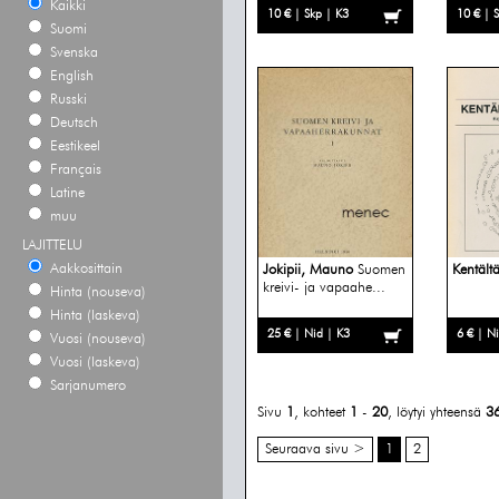
Kaikki
10 € | Skp | K3
10 € | 
Suomi
Svenska
English
Russki
Deutsch
Eestikeel
Français
Latine
muu
LAJITTELU
Aakkosittain
Jokipii, Mauno
Suomen
Kentält
kreivi- ja vapaahe...
Hinta (nouseva)
Hinta (laskeva)
25 € | Nid | K3
6 € | N
Vuosi (nouseva)
Vuosi (laskeva)
Sarjanumero
Sivu
1
, kohteet
1
-
20
, löytyi yhteensä
3
Seuraava sivu >
1
2