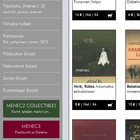
Punainen Valpo
Döbelni
Yleishaku (Menec1-3)
henkilöt, paikat, yhteisöt
14 € | Nid | K4
6 € | S
Viimeksi tulleet
Kampanja:
Erä, pohjoinen, luonto -30 %
Pääluokat (kirjat)
Hakusanat (kirjat)
Sarjat (kirjat)
Alvik, Riikka
Aikamatka
Balakia
Kustantajat (kirjat)
esihistoriaan
Armeni
8 € | Nid | K4
10 € | 
MENEC2 COLLECTIBLES
Kortit, lehdet, merkit ym...
MENEC3
Postikortit ja filatelia