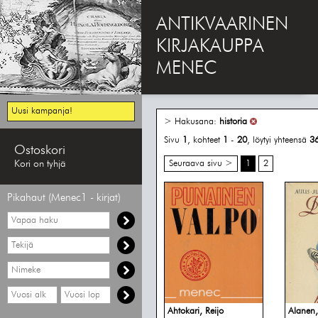
ANTIKVAARINEN
KIRJAKAUPPA
MENEC
Uusi kampanja!
> Hakusana:
historia
Sivu
1
, kohteet
1
-
20
, löytyi yhteensä
3
Ostoskori
Kori on tyhjä
Seuraava sivu >
1
2
Pikahaut (Menec1 - kirjat)
Vapaa
haku
Hae
tekijää
Hae
nimekettä
Hae
Hae
vähimmäisvuosi
enimmäisvuosi
Ahtokari, Reijo
Alanen,