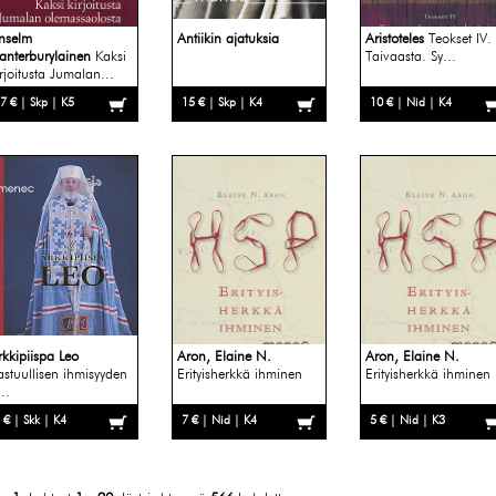
nselm
Antiikin ajatuksia
Aristoteles
Teokset IV.
anterburylainen
Kaksi
Taivaasta. Sy...
irjoitusta Jumalan...
7 € | Skp | K5
15 € | Skp | K4
10 € | Nid | K4
rkkipiispa Leo
Aron, Elaine N.
Aron, Elaine N.
astuullisen ihmisyyden
Erityisherkkä ihminen
Erityisherkkä ihminen
..
 € | Skk | K4
7 € | Nid | K4
5 € | Nid | K3