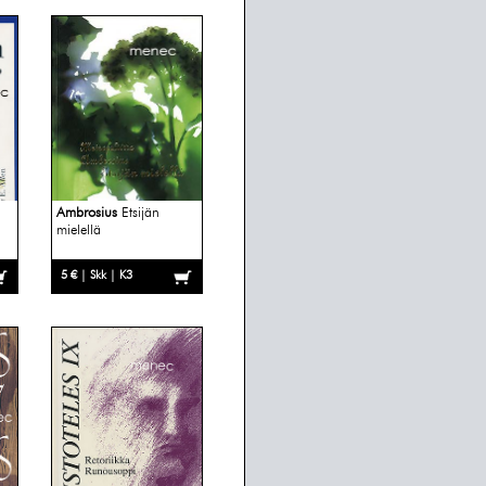
Ambrosius
Etsijän
mielellä
5 € | Skk | K3