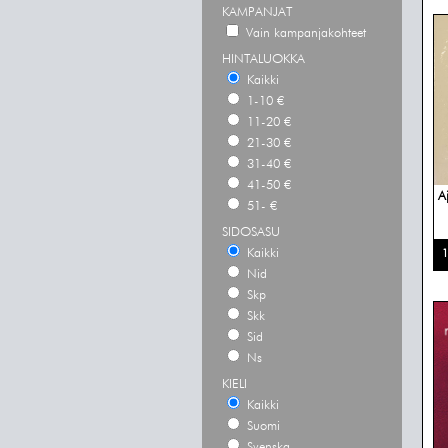
KAMPANJAT
Vain kampanjakohteet
HINTALUOKKA
Kaikki
1-10 €
11-20 €
21-30 €
31-40 €
41-50 €
A
51- €
SIDOSASU
Kaikki
1
Nid
Skp
Skk
Sid
Ns
KIELI
Kaikki
Suomi
Svenska