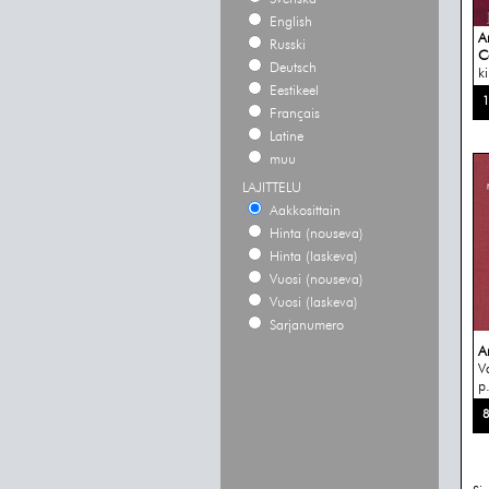
English
A
Russki
C
Deutsch
k
Eestikeel
1
Français
Latine
muu
LAJITTELU
Aakkosittain
Hinta (nouseva)
Hinta (laskeva)
Vuosi (nouseva)
Vuosi (laskeva)
Sarjanumero
A
V
p.
8