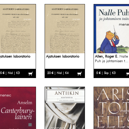
jatuksen laboratorio
Ajatuksen laboratorio
Allen, Roger E.
Nalle
Puh ja johtamisen t...
5 € | Nid | K3
20 € | Nid | K4
5 € | Skp | K3