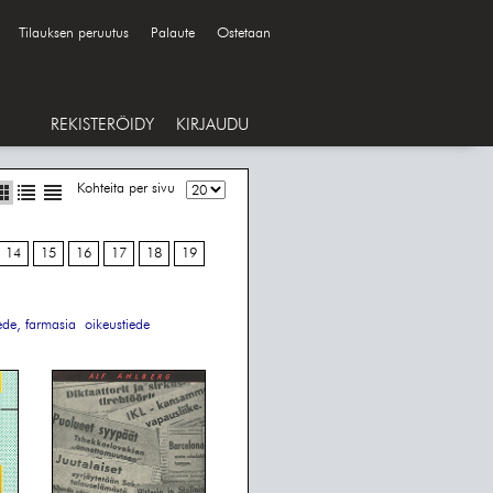
Tilauksen peruutus
Palaute
Ostetaan
REKISTERÖIDY
KIRJAUDU
Kohteita per sivu
14
15
16
17
18
19
ede, farmasia
oikeustiede