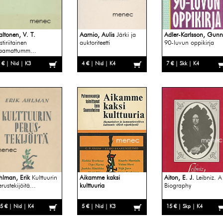
altonen, V. T.
Aarnio, Aulis
Järki ja
Adler-Karlsson, Gunn
stiriitainen
auktoriteetti
90-luvun oppikirja
aamattumm...
 € | Nid | K3
4 € | Nid | K4
7 € | Skk | K4
hlman, Erik
Kulttuurin
Aikamme kaksi
Aiton, E. J.
Leibniz. A
rustekijöitä...
kulttuuria
Biography
5 € | Nid | K4
5 € | Nid | K3
15 € | Skp | K4