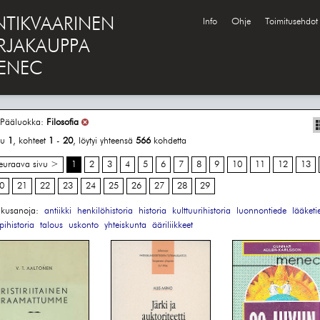
NTIKVAARINEN
Info
Ohje
Toimitusehdot
IRJAKAUPPA
ENEC
Pääluokka:
Filosofia
vu
1
, kohteet
1
-
20
, löytyi yhteensä
566
kohdetta
euraava sivu >
1
2
3
4
5
6
7
8
9
10
11
12
13
0
21
22
23
24
25
26
27
28
29
kusanoja:
antiikki
henkilöhistoria
historia
kulttuurihistoria
luonnontiede
lääketi
pihistoria
talous
uskonto
yhteiskunta
ääriliikkeet