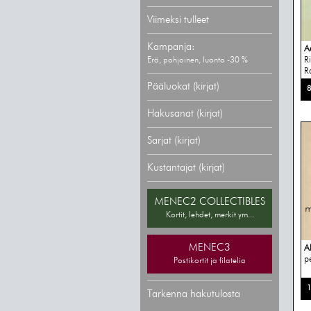
Viimeksi tulleet
Kampanja:
A
Ri
Erä, pohjoinen, luonto -30 %
R
Pääluokat (kirjat)
8
Hakusanat (kirjat)
Sarjat (kirjat)
Kustantajat (kirjat)
MENEC2 COLLECTIBLES
Kortit, lehdet, merkit ym...
MENEC3
A
pe
Postikortit ja filatelia
1
Tarkenna hakutulosta