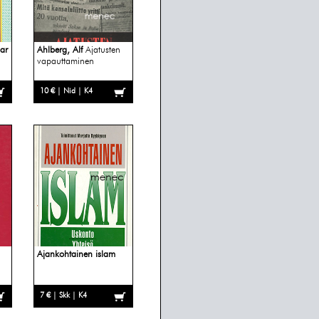
ar
Ahlberg, Alf
Ajatusten
vapauttaminen
10 € | Nid | K4
Ajankohtainen islam
7 € | Skk | K4