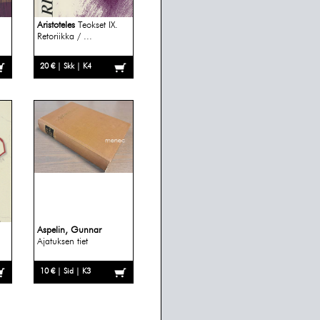
Aristoteles
Teokset IX.
Retoriikka / ...
20 € | Skk | K4
Aspelin, Gunnar
Ajatuksen tiet
10 € | Sid | K3