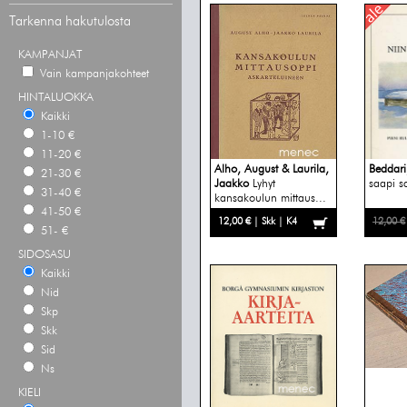
Tarkenna hakutulosta
KAMPANJAT
Vain kampanjakohteet
HINTALUOKKA
Kaikki
1-10 €
11-20 €
Alho, August & Laurila,
Beddari
21-30 €
Jaakko
Lyhyt
saapi s
31-40 €
kansakoulun mittaus...
41-50 €
12,00 € | Skk | K4
12,00 €
51- €
SIDOSASU
Kaikki
Nid
Skp
Skk
Sid
Ns
KIELI