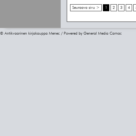
Seuraava sivu >
1
2
3
4
© Antikvaarinen kirjakauppa Menec / Powered by
General Media Carnac