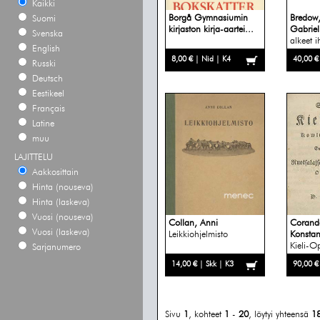
Kaikki
Borgå Gymnasiumin
Bredow,
Suomi
kirjaston kirja-aartei...
Gabriel
Svenska
alkeet i
English
8,00 € | Nid | K4
40,00 €
Russki
Deutsch
Eestikeel
Français
Latine
muu
LAJITTELU
Aakkosittain
Hinta (nouseva)
Hinta (laskeva)
Vuosi (nouseva)
Collan, Anni
Corande
Vuosi (laskeva)
Leikkiohjelmisto
Konstan
Kieli-O
Sarjanumero
14,00 € | Skk | K3
90,00 €
Sivu
1
, kohteet
1
-
20
, löytyi yhteensä
1