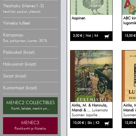
Yleishaku (Menec1-3)
henkilöt, paikat, yhteisöt
Aapinen
ABC kir
Viimeksi tulleet
lugomi
Kampanja:
3,00 € | Nid | K4
15,00 €
Erä, pohjoinen, luonto -30 %
Pääluokat (kirjat)
Hakusanat (kirjat)
Sarjat (kirjat)
Kustantajat (kirjat)
MENEC2 COLLECTIBLES
Airila, M. & Hannula,
Airila,
Kortit, lehdet, merkit ym...
Mandi & ...
Lukemisto
Mandi &
Suomen lapsille...
Suomen 
MENEC3
10,00 € | Skk | K3
12,00 €
Postikortit ja filatelia