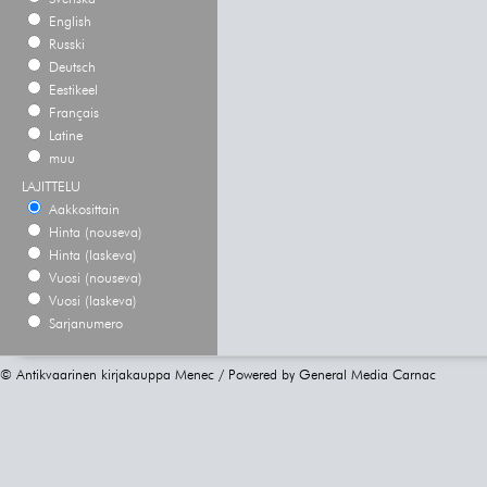
English
Russki
Deutsch
Eestikeel
Français
Latine
muu
LAJITTELU
Aakkosittain
Hinta (nouseva)
Hinta (laskeva)
Vuosi (nouseva)
Vuosi (laskeva)
Sarjanumero
© Antikvaarinen kirjakauppa Menec / Powered by
General Media Carnac