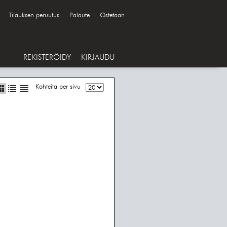
Tilauksen peruutus
Palaute
Ostetaan
REKISTERÖIDY
KIRJAUDU
Kohteita per sivu