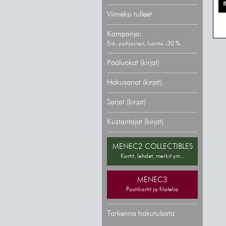
8
Viimeksi tulleet
Kampanja:
Erä, pohjoinen, luonto -30 %
Pääluokat (kirjat)
Hakusanat (kirjat)
Sarjat (kirjat)
Kustantajat (kirjat)
MENEC2 COLLECTIBLES
Kortit, lehdet, merkit ym...
MENEC3
Postikortit ja filatelia
Tarkenna hakutulosta