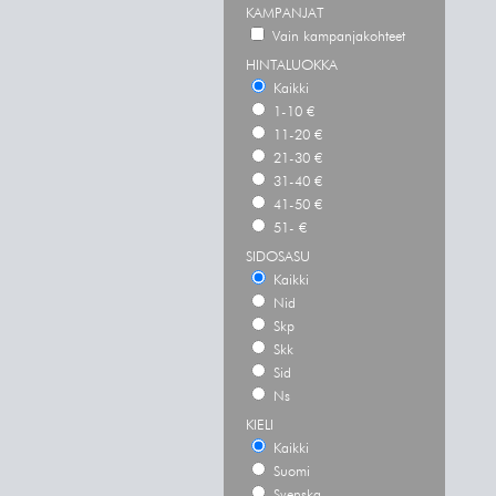
KAMPANJAT
Vain kampanjakohteet
HINTALUOKKA
Kaikki
1-10 €
11-20 €
21-30 €
31-40 €
41-50 €
51- €
SIDOSASU
Kaikki
Nid
Skp
Skk
Sid
Ns
KIELI
Kaikki
Suomi
Svenska