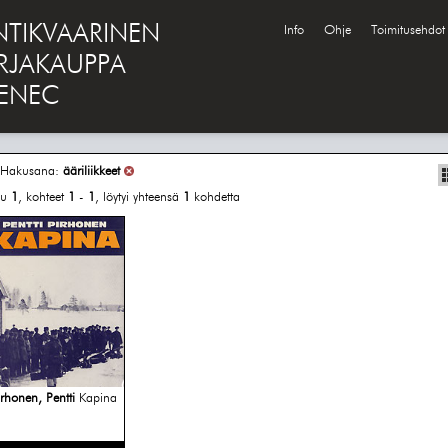
NTIKVAARINEN
Info
Ohje
Toimitusehdot
IRJAKAUPPA
ENEC
Hakusana:
ääriliikkeet
vu
1
, kohteet
1
-
1
, löytyi yhteensä
1
kohdetta
irhonen, Pentti
Kapina