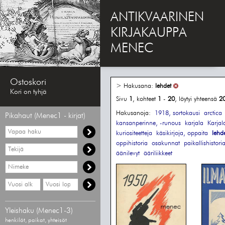
ANTIKVAARINEN
KIRJAKAUPPA
MENEC
Ostoskori
> Hakusana:
lehdet
Kori on tyhjä
Sivu
1
, kohteet
1
-
20
, löytyi yhteensä
2
Hakusanoja:
1918, sortokausi
arctica
Pikahaut (Menec1 - kirjat)
kansanperinne, -runous
karjala
Karjal
Vapaa
kuriositeetteja
käsikirjoja, oppaita
lehd
haku
oppihistoria
osakunnat
paikallishistori
Hae
äänilevyt
ääriliikkeet
tekijää
Hae
nimekettä
Hae
Hae
vähimmäisvuosi
enimmäisvuosi
Yleishaku (Menec1-3)
henkilöt, paikat, yhteisöt