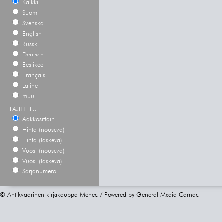
Kaikki
Suomi
Svenska
English
Russki
Deutsch
Eestikeel
Français
Latine
muu
LAJITTELU
Aakkosittain
Hinta (nouseva)
Hinta (laskeva)
Vuosi (nouseva)
Vuosi (laskeva)
Sarjanumero
© Antikvaarinen kirjakauppa Menec / Powered by
General Media Carnac