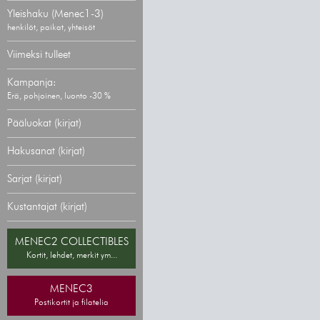
Yleishaku (Menec1-3)
henkilöt, paikat, yhteisöt
Viimeksi tulleet
Kampanja:
Erä, pohjoinen, luonto -30 %
Pääluokat (kirjat)
Hakusanat (kirjat)
Sarjat (kirjat)
Kustantajat (kirjat)
MENEC2 COLLECTIBLES
Kortit, lehdet, merkit ym...
MENEC3
Postikortit ja filatelia