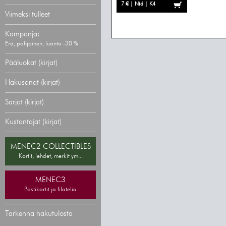
7 € | Nid | K4
Viimeksi tulleet
Kampanja:
Erä, pohjoinen, luonto -30 %
Pääluokat (kirjat)
Hakusanat (kirjat)
Sarjat (kirjat)
Kustantajat (kirjat)
MENEC2 COLLECTIBLES
Kortit, lehdet, merkit ym...
MENEC3
Postikortit ja filatelia
Tarkenna hakutulosta