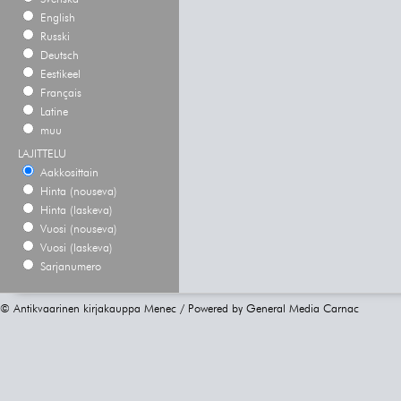
English
Russki
Deutsch
Eestikeel
Français
Latine
muu
LAJITTELU
Aakkosittain
Hinta (nouseva)
Hinta (laskeva)
Vuosi (nouseva)
Vuosi (laskeva)
Sarjanumero
© Antikvaarinen kirjakauppa Menec / Powered by
General Media Carnac