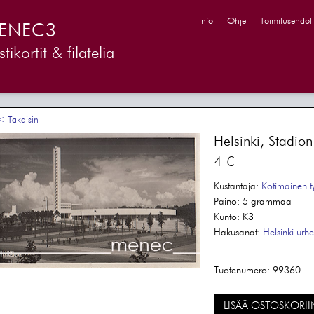
Info
Ohje
Toimitusehdot
ENEC3
tikortit & filatelia
 Takaisin
Helsinki, Stadion
4 €
Kustantaja:
Kotimainen t
Paino:
5 grammaa
Kunto:
K3
Hakusanat:
Helsinki
urhe
Tuotenumero:
99360
LISÄÄ OSTOSKORII