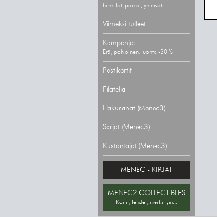
henkilöt, paikat, yhteisöt
Viimeksi tulleet
Kampanja:
Erä, pohjoinen, luonto -30 %
Postikortit
Filatelia
Hakusanat (Menec3)
Sarjat (Menec3)
Kustantajat (Menec3)
MENEC - KIRJAT
MENEC2 COLLECTIBLES
Kortit, lehdet, merkit ym...