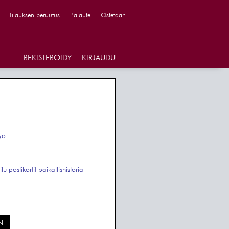
Tilauksen peruutus
Palaute
Ostetaan
REKISTERÖIDY
KIRJAUDU
yö
ilu
postikortit
paikallishistoria
N