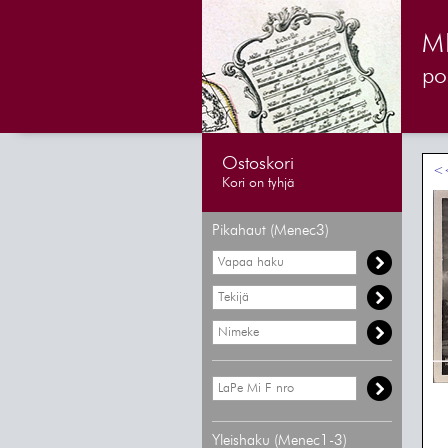
M
pos
Ostoskori
<<
Kori on tyhjä
Pikahaut (Menec3)
Yleishaku (Menec1-3)