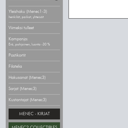
Yleishaku (Menec1-3)
henkilöt, paikat, yhteisöt
Viimeksi tulleet
Kampanja:
Erä, pohjoinen, luonto -30 %
Postikortit
Filatelia
Hakusanat (Menec3)
Sarjat (Menec3)
Kustantajat (Menec3)
MENEC - KIRJAT
MENEC2 COLLECTIBLES