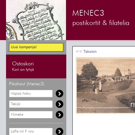
MENEC3
postikortit & filatelia
Uusi kampanja!
<< Takaisin
Ostoskori
Kori on tyhjä
Pikahaut (Menec3)