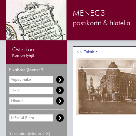
MENEC3
postikortit & filatelia
Ostoskori
<< Takaisin
Kori on tyhjä
Pikahaut (Menec3)
Yleishaku (Menec1-3)