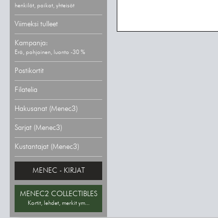
henkilöt, paikat, yhteisöt
Viimeksi tulleet
Kampanja:
Erä, pohjoinen, luonto -30 %
Postikortit
Filatelia
Hakusanat (Menec3)
Sarjat (Menec3)
Kustantajat (Menec3)
MENEC - KIRJAT
MENEC2 COLLECTIBLES
Kortit, lehdet, merkit ym...