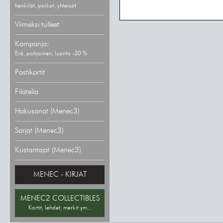
henkilöt, paikat, yhteisöt
Viimeksi tulleet
Kampanja:
Erä, pohjoinen, luonto -30 %
Postikortit
Filatelia
Hakusanat (Menec3)
Sarjat (Menec3)
Kustantajat (Menec3)
MENEC - KIRJAT
MENEC2 COLLECTIBLES
Kortit, lehdet, merkit ym...