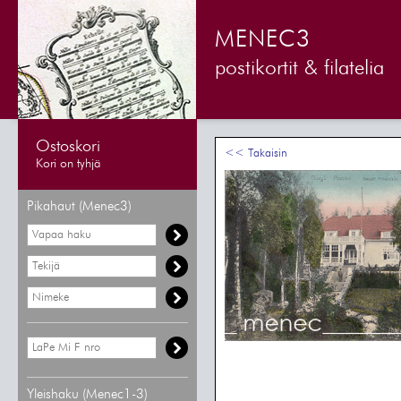
MENEC3
postikortit & filatelia
Ostoskori
<< Takaisin
Kori on tyhjä
Pikahaut (Menec3)
Yleishaku (Menec1-3)